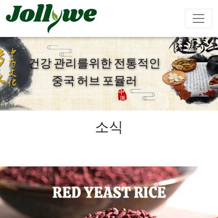
건강 관리를위한 전통적인
중국 허브 포뮬러
알약
캡슐
가루음료
변비약
체중감량
뷰티다이어
면역강화
남성강화
트
소식
티백
젤리캔디
액체음료
심혈관질환
수면제
성장 다이
Ejiao 케이
예방
어트
크