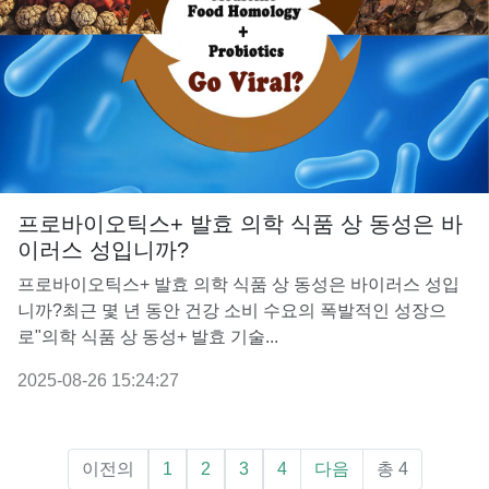
프로바이오틱스+ 발효 의학 식품 상 동성은 바
이러스 성입니까?
프로바이오틱스+ 발효 의학 식품 상 동성은 바이러스 성입
니까?최근 몇 년 동안 건강 소비 수요의 폭발적인 성장으
로"의학 식품 상 동성+ 발효 기술...
2025-08-26 15:24:27
이전의
1
2
3
4
다음
총 4