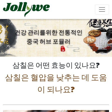
건강 관리를위한 전통적인
중국 허브 포뮬러
알약
캡슐
가루음료
변비약
체중감량
뷰티다이어
면역강화
남성강화
트
삼칠은 어떤 효능이 있나요?
삼칠은 혈압을 낮추는 데 도움
티백
젤리캔디
액체음료
이 되나요?
심혈관질환
수면제
성장 다이
Ejiao 케이
예방
어트
크