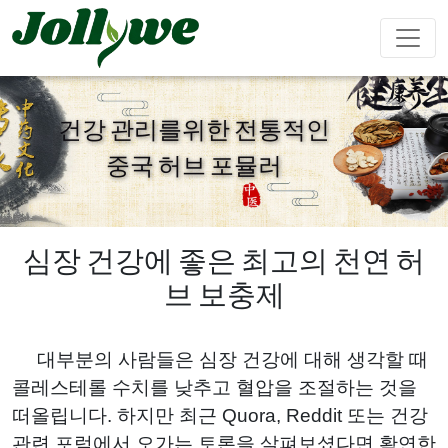
건강 관리를위한 전통적인
중국 허브 포뮬러
알약
캡슐
가루음료
변비약
체중감량
뷰티다이어
면역강화
남성강화
트
심장 건강에 좋은 최고의 천연 허
브 보충제
티백
젤리캔디
액체음료
심혈관질환
수면제
성장 다이
Ejiao 케이
대부분의 사람들은 심장 건강에 대해 생각할 때
예방
어트
크
콜레스테롤 수치를 낮추고 혈압을 조절하는 것을
떠올립니다. 하지만 최근 Quora, Reddit 또는 건강
관련 포럼에서 오가는 토론을 살펴보셨다면 확연한