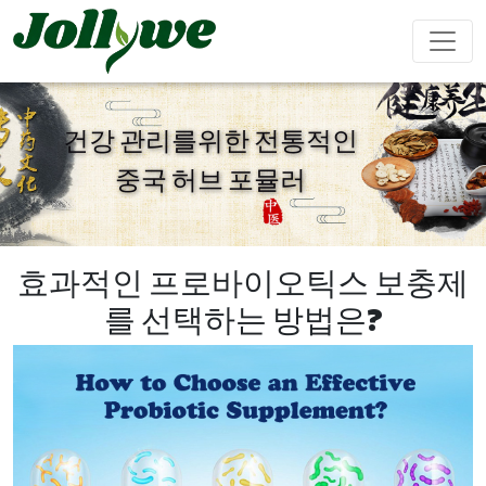
건강 관리를위한 전통적인
중국 허브 포뮬러
알약
캡슐
가루음료
변비약
체중감량
뷰티다이어
면역강화
남성강화
트
효과적인 프로바이오틱스 보충제
를 선택하는 방법은?
티백
젤리캔디
액체음료
심혈관질환
수면제
성장 다이
Ejiao 케이
예방
어트
크