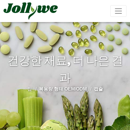
알약
캡슐
가루음료
건강한 재료, 더 나은 결
변비약
체중감량
뷰티다이어
면역강화
남성강화
트
과
집
복용량 형태 OEM/ODM
캡슐
티백
젤리캔디
액체음료
심혈관질환
수면제
성장 다이
Ejiao 케이
예방
어트
크