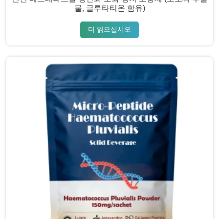
물, 글루타티온 함유)
더 읽으십시오