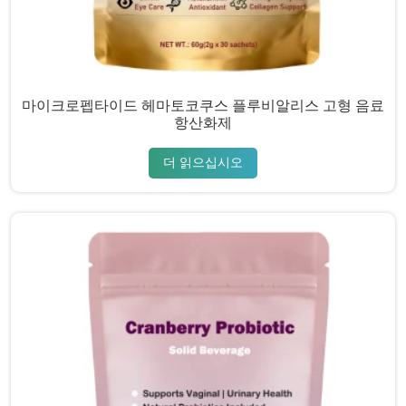
마이크로펩타이드 헤마토코쿠스 플루비알리스 고형 음료
항산화제
더 읽으십시오