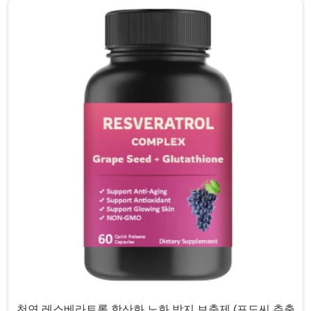
천연 레스베라트롤 항산화 노화 방지 보충제 (포도씨 추출