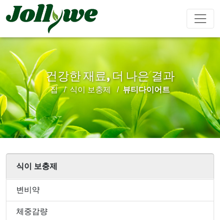
건강한 재료, 더 나은 결과
알약
캡슐
가루음료
집
식이 보충제
뷰티다이어트
변비약
체중감량
뷰티다이어
면역강화
남성강화
트
티백
젤리캔디
액체음료
식이 보충제
심혈관질환
수면제
성장 다이
Ejiao 케이
예방
어트
크
변비약
체중감량