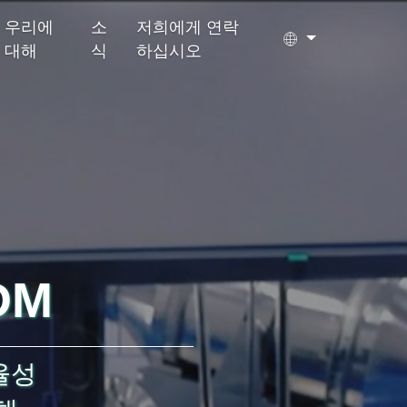
우리에
소
저희에게 연락
대해
식
하십시오
티백
젤리캔디
수면제
성장 다이어트
Ejiao 케이크
DM
율성