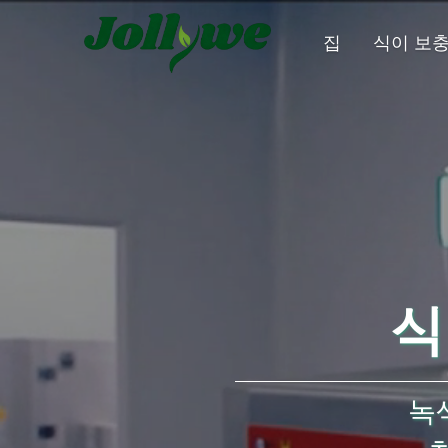
집
식이 보
알약
캡슐
변비약
체중감량
뷰티다이어트
식
녹