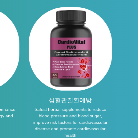
심혈관질환예방
Natur
 enhance
Safest herbal supplements to reduce
supp
rgy and
blood pressure and blood sugar,
improve risk factors for cardiovascular
disease and promote cardiovascular
health