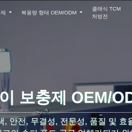
클래식 TCM
충제
복용량 형태 OEM/ODM
처방전
가루음료
액체음료
면역강화
남성강화
심혈관질환예방
이 보충제 OEM/O
색, 안전, 무결성, 전문성, 품질 및 효