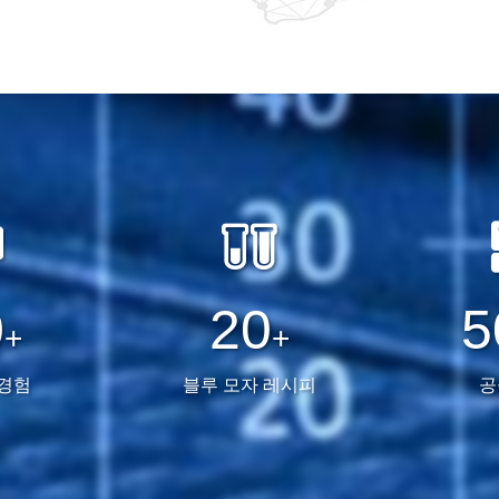
0
20
5
+
+
 경험
블루 모자 레시피
공