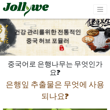
건강 관리를위한 전통적인
중국 허브 포뮬러
알약
캡슐
가루음료
변비약
체중감량
뷰티다이어
면역강화
남성강화
트
중국어로 은행나무는 무엇인가
요?
티백
젤리캔디
액체음료
은행잎 추출물은 무엇에 사용
심혈관질환
수면제
성장 다이
Ejiao 케이
예방
어트
크
되나요?