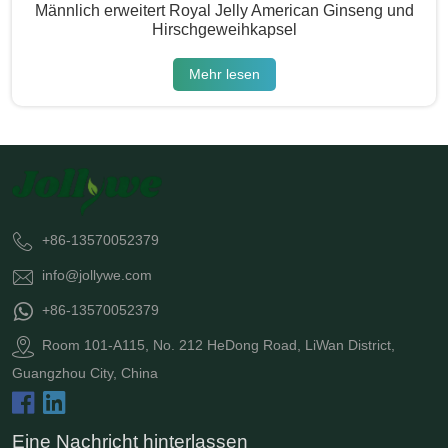
Männlich erweitert Royal Jelly American Ginseng und
Hirschgeweihkapsel
Mehr lesen
+86-13570052379
info@jollywe.com
+86-13570052379
Room 101-A115, No. 212 HeDong Road, LiWan District,
Guangzhou City, China
Eine Nachricht hinterlassen