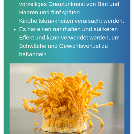
vorzeitiges Grauzunknast von Bart und
Haaren und fünf späten
Kindheitskrankheiten verursacht werden.
Es hat einen nahrhaften und stärkeren
Effekt und kann verwendet werden, um
Schwäche und Gewichtsverlust zu
behandeln.