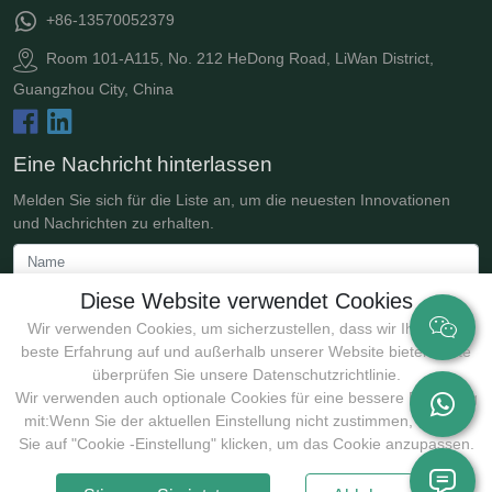
+86-13570052379
Room 101-A115, No. 212 HeDong Road, LiWan District,
Guangzhou City, China
Eine Nachricht hinterlassen
Melden Sie sich für die Liste an, um die neuesten Innovationen
und Nachrichten zu erhalten.
Diese Website verwendet Cookies
Wir verwenden Cookies, um sicherzustellen, dass wir Ihnen die
beste Erfahrung auf und außerhalb unserer Website bieten. Bitte
überprüfen Sie unsere Datenschutzrichtlinie.
Wir verwenden auch optionale Cookies für eine bessere Erfahrung
mit:Wenn Sie der aktuellen Einstellung nicht zustimmen, können
Einreichen
Sie auf "Cookie -Einstellung" klicken, um das Cookie anzupassen.