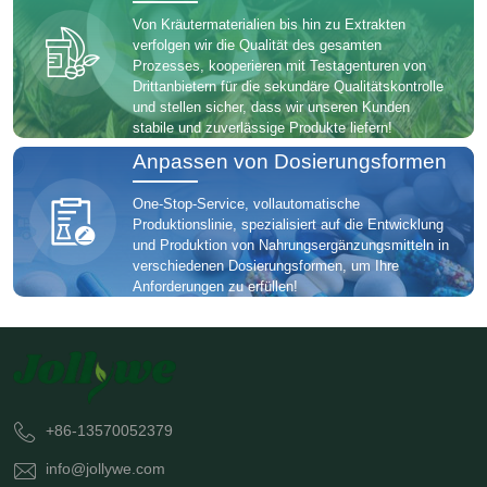
Von Kräutermaterialien bis hin zu Extrakten
verfolgen wir die Qualität des gesamten
Prozesses, kooperieren mit Testagenturen von
Drittanbietern für die sekundäre Qualitätskontrolle
und stellen sicher, dass wir unseren Kunden
stabile und zuverlässige Produkte liefern!
Anpassen von Dosierungsformen
One-Stop-Service, vollautomatische
Produktionslinie, spezialisiert auf die Entwicklung
und Produktion von Nahrungsergänzungsmitteln in
verschiedenen Dosierungsformen, um Ihre
Anforderungen zu erfüllen!
+86-13570052379
info@jollywe.com