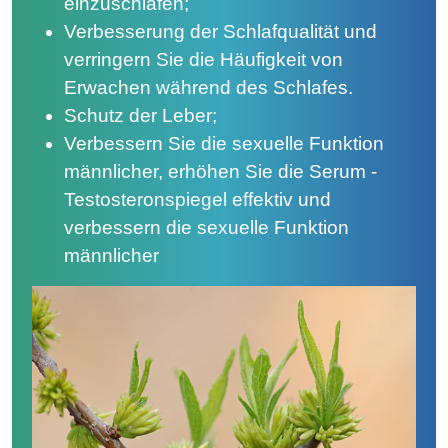
einzuschlafen;
Verbesserung der Schlafqualität und
verringern Sie die Häufigkeit von
Erwachen während des Schlafes.
Schutz der Leber;
Verbessern Sie die sexuelle Funktion
männlicher, erhöhen Sie die Serum -
Testosteronspiegel effektiv und
verbessern die sexuelle Funktion
männlicher