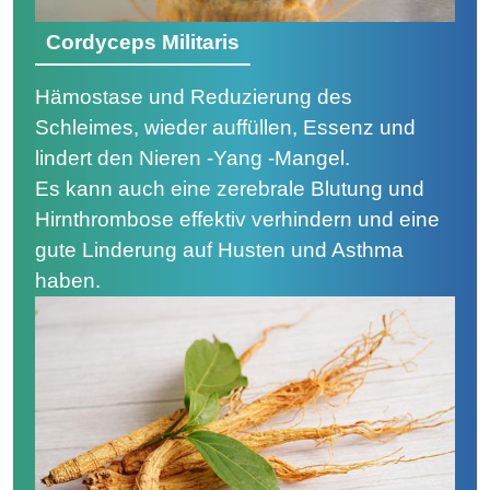
Cordyceps Militaris
Hämostase und Reduzierung des
Schleimes, wieder auffüllen, Essenz und
lindert den Nieren -Yang -Mangel.
Es kann auch eine zerebrale Blutung und
Hirnthrombose effektiv verhindern und eine
gute Linderung auf Husten und Asthma
haben.