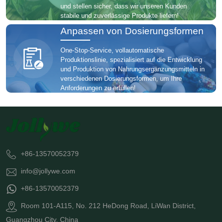
und stellen sicher, dass wir unseren Kunden
stabile und zuverlässige Produkte liefern!
Anpassen von Dosierungsformen
One-Stop-Service, vollautomatische
Produktionslinie, spezialisiert auf die Entwicklung
und Produktion von Nahrungsergänzungsmitteln in
verschiedenen Dosierungsformen, um Ihre
Anforderungen zu erfüllen!
+86-13570052379
info@jollywe.com
+86-13570052379
Room 101-A115, No. 212 HeDong Road, LiWan District,
Guangzhou City, China