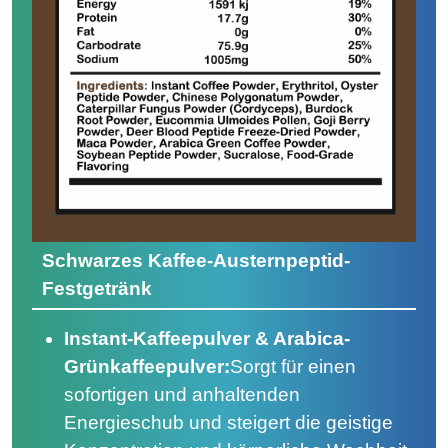
Schwarzes Kaffee-Austernpeptid-
Festgetränk
Instant-Kaffeepulver & Arabica-
Grünkaffeepulver:
Sorgt für einen
sofortigen und anhaltenden
Energieschub und steigert die geistige