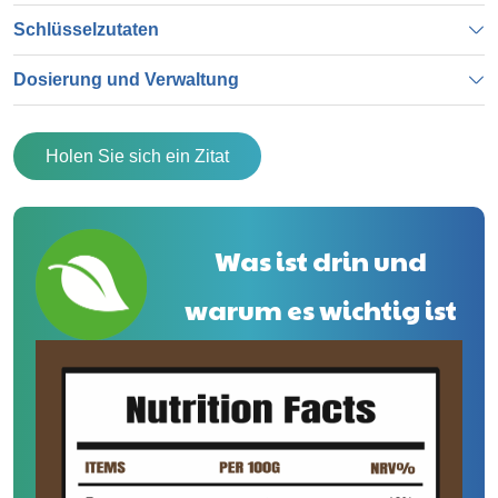
Schlüsselzutaten
Dosierung und Verwaltung
Holen Sie sich ein Zitat
Was ist drin und
warum es wichtig ist