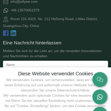
info@jollywe.com
+86-13570052379
Room 101-A115, No. 212 HeDong Road, LiWan District,
Guangzhou City, China
Eine Nachricht hinterlassen
Melden Sie sich für die Liste an, um die neuesten Innovationen
und Nachrichten zu erhalten.
Diese Website verwendet Cookies
Wir verwenden Cookies, um sicherzustellen, dass wir Ihnen die
beste Erfahrung auf und außerhalb unserer Website bieten. Bitte
überprüfen Sie unsere Datenschutzrichtlinie.
Wir verwenden auch optionale Cookies für eine bessere Erfahrung
mit:Wenn Sie der aktuellen Einstellung nicht zustimmen, können
Einreichen
Sie auf "Cookie -Einstellung" klicken, um das Cookie anzupassen.