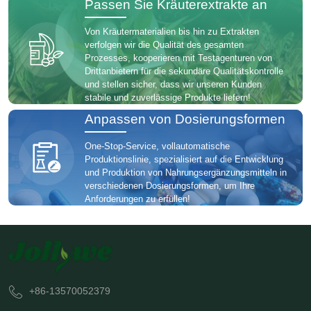
Passen Sie Kräuterextrakte an
Von Kräutermaterialien bis hin zu Extrakten
verfolgen wir die Qualität des gesamten
Prozesses, kooperieren mit Testagenturen von
Drittanbietern für die sekundäre Qualitätskontrolle
und stellen sicher, dass wir unseren Kunden
stabile und zuverlässige Produkte liefern!
Anpassen von Dosierungsformen
One-Stop-Service, vollautomatische
Produktionslinie, spezialisiert auf die Entwicklung
und Produktion von Nahrungsergänzungsmitteln in
verschiedenen Dosierungsformen, um Ihre
Anforderungen zu erfüllen!
+86-13570052379