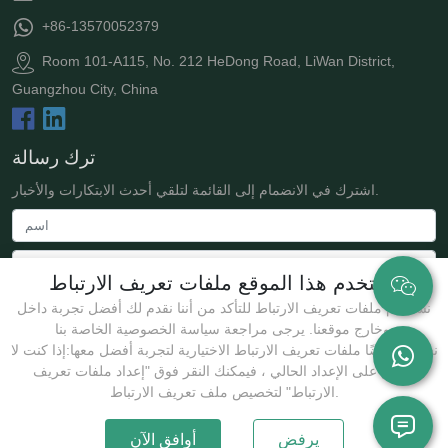
+86-13570052379
Room 101-A115, No. 212 HeDong Road, LiWan District,
Guangzhou City, China
ترك رسالة
اشترك في الانضمام إلى القائمة لتلقي أحدث الابتكارات والأخبار.
يستخدم هذا الموقع ملفات تعريف الارتباط
نستخدم ملفات تعريف الارتباط للتأكد من أننا نقدم لك أفضل تجربة داخل
وخارج موقعنا. يرجى مراجعة سياسة الخصوصية الخاصة بنا.
نستخدم أيضًا ملفات تعريف الارتباط الاختيارية لتجربة أفضل معها:إذا كنت لا
توافق على الإعداد الحالي ، فيمكنك النقر فوق "إعداد ملفات تعريف
يُقدِّم
الارتباط" لتخصيص ملف تعريف الارتباط.
يرفض
أوافق الآن