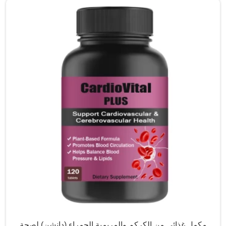
مكمل غذائي من الكركم والمريمية الحمراء (دانشن) لصحة