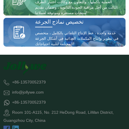
العملية بأكملها ، والتعاون مع وكالات اختبار الطرف
الثالث من أجل مراقبة الجودة الثانوية ، وضمان تقديم
منتجات مستقرة وموثوقة لعملائنا!
تخصيص نماذج الجرعة
خدمة واحدة ، خط الإنتاج التلقائي بالكامل ، متخصص
في تطوير وإنتاج المكملات الغذائية في أشكال الجرعة
المختلفة لتلبية احتياجاتك!
+86-13570052379
info@jollywe.com
+86-13570052379
Room 101-A115, No. 212 HeDong Road, LiWan District,
Guangzhou City, China