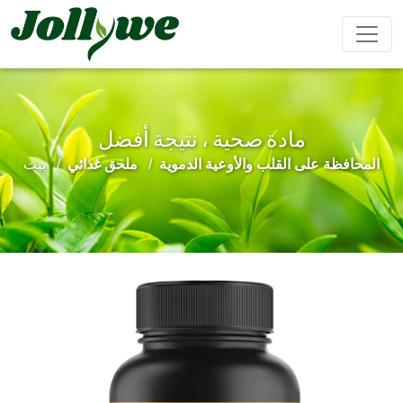
مادة صحية ، نتيجة أفضل
مشروب بودرة
كبسولات
حبوب
المحافظة على القلب والأوعية الدموية
ملحق غذائي
بيت
تعزيز
تحسين
مكملات
مكمل
تخفيف
الذكور
المناعة
التجميل
غذائي
الإمساك
لإنقاص
الوزن
حلوى الجيلي
أكياس الشاي
مشروب سائل
كعكة إيجيو
مكملات
تحسين
المحافظة
غذائية
النوم
على القلب
للأطفال
والأوعية