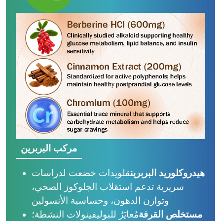
مركب البربرين
هيدروكلوريد البربرين
قلويدات خضعت لدراسات
سريرية تدعم استقلاب الجلوكوز الصحي،
وتوازن الدهون، وحساسية الأنسولين
مستخلص القرفة
مُعايَرٌ للبوليفينولات النشطة؛