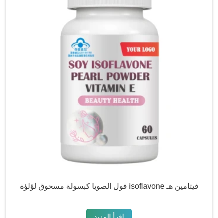
فول الصويا كبسولة مسحوق لؤلؤة isoflavone فيتامين هـ
اقرأ المزيد