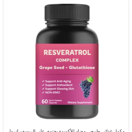
مكمل غذائي طبيعي مضاد للأكسدة يحتوي على الريسفيراترول