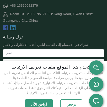
+86-13570052379
Room 101-A115, No. 212 HeDong Road, LiWan District,
Guangzhou City, China
ترك رسالة
اشترك في الانضمام إلى القائمة لتلقي أحدث الابتكارات والأخبار.
يستخدم هذا الموقع ملفات تعريف الارتباط
نستخدم ملفات تعريف الارتباط للتأكد من أننا نقدم لك أفضل تجربة داخل
وخارج موقعنا. يرجى مراجعة سياسة الخصوصية الخاصة بنا.
نستخدم أيضًا ملفات تعريف الارتباط الاختيارية لتجربة أفضل معها:إذا كنت لا
توافق على الإعداد الحالي ، فيمكنك النقر فوق "إعداد ملفات تعريف
يُقدِّم
الارتباط" لتخصيص ملف تعريف الارتباط.
يرفض
أوافق الآن
حقوق الطبع والنشر @2025 Guangzhou JollyWe Biotechnology Co., Ltd