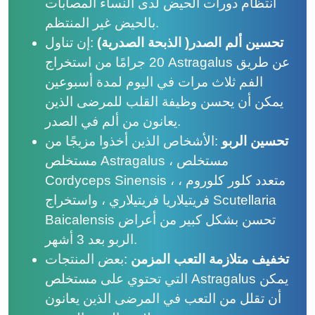
انتظام دورات الحيض لدى النساء المصابات
بالحيض غير المنتظم.
تحسين ألم الصدر
(
الذبحة الصدرية)
:
إن تناول
20 جرامًا من استخراج Astragalus عن طريق
الفم ثلاث مرات في اليوم لمدة أسبوعين
يمكن أن يحسن وظيفة القلب للمرضى الذين
يعانون من ألم في الصدر.
تحسين الربو
:
الأشخاص الذين أخذوا مزيجًا من
مستخلص Astragalus ، مستخلص
Cordyceps Sinensis ، متعدد كلور كلوروم ،
فريتيلاريا فريتيلاري ، واستخراج Scutellaria
Baicalensis تحسن بشكل كبير من أعراض
الربو بعد 3 أشهر.
تخفيف متلازمة التعب المزمن
:
بعض المنتجات
التي تحتوي على مستخلص Astragalus يمكن
أن تقلل من التعب في المرضى الذين يعانون