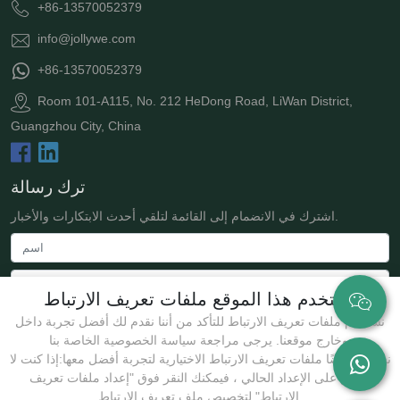
+86-13570052379
info@jollywe.com
+86-13570052379
Room 101-A115, No. 212 HeDong Road, LiWan District,
Guangzhou City, China
ترك رسالة
اشترك في الانضمام إلى القائمة لتلقي أحدث الابتكارات والأخبار.
يستخدم هذا الموقع ملفات تعريف الارتباط
نستخدم ملفات تعريف الارتباط للتأكد من أننا نقدم لك أفضل تجربة داخل
وخارج موقعنا. يرجى مراجعة سياسة الخصوصية الخاصة بنا.
نستخدم أيضًا ملفات تعريف الارتباط الاختيارية لتجربة أفضل معها:إذا كنت لا
توافق على الإعداد الحالي ، فيمكنك النقر فوق "إعداد ملفات تعريف
يُقدِّم
الارتباط" لتخصيص ملف تعريف الارتباط.