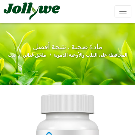
مادة صحية ، نتيجة أفضل
مشروب بودرة
كبسولات
حبوب
المحافظة على القلب والأوعية الدموية
ملحق غذائي
بيت
تعزيز
تحسين
مكملات
مكمل
تخفيف
الذكور
المناعة
التجميل
غذائي
الإمساك
لإنقاص
الوزن
حلوى الجيلي
أكياس الشاي
مشروب سائل
كعكة إيجيو
مكملات
تحسين
المحافظة
غذائية
النوم
على القلب
للأطفال
والأوعية