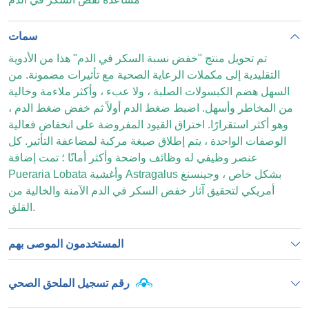
سمات
تم تحويل منتج "خفض نسبة السكر في الدم" هذا من الأدوية
التقليدية إلى مكملات الرعاية الصحية مع تأثيرات مضمونة. من
السهل هضم الكبسولات الصلبة ، ولا عبء ، وأكثر ملاءمة وخالية
من المخاطر وأسهل. اضبط ضغط الدم أولاً ثم خفض ضغط الدم ،
وهو أكثر استقرارًا. اختراق القيود المفروضة على انخفاض فعالية
الوصفات الواحدة ، يتم إطلاق صيغة مركبة لمضاعفة التأثير. كل
عنصر وظيفي له وظائف واضحة وأكثر أمانًا ؛ تمت إضافة
Pueraria Lobata وأغشية Astragalus بشكل خاص ، وجينسنغ
أمريكي لتحقيق آثار خفض السكر في الدم الآمنة والخالية من
القلق.
المستخدمون الموصى بهم
رقم تسجيل الملحق الصحي