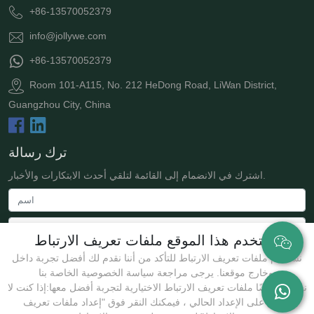
+86-13570052379
info@jollywe.com
+86-13570052379
Room 101-A115, No. 212 HeDong Road, LiWan District,
Guangzhou City, China
ترك رسالة
اشترك في الانضمام إلى القائمة لتلقي أحدث الابتكارات والأخبار.
يستخدم هذا الموقع ملفات تعريف الارتباط
نستخدم ملفات تعريف الارتباط للتأكد من أننا نقدم لك أفضل تجربة داخل
وخارج موقعنا. يرجى مراجعة سياسة الخصوصية الخاصة بنا.
نستخدم أيضًا ملفات تعريف الارتباط الاختيارية لتجربة أفضل معها:إذا كنت لا
توافق على الإعداد الحالي ، فيمكنك النقر فوق "إعداد ملفات تعريف