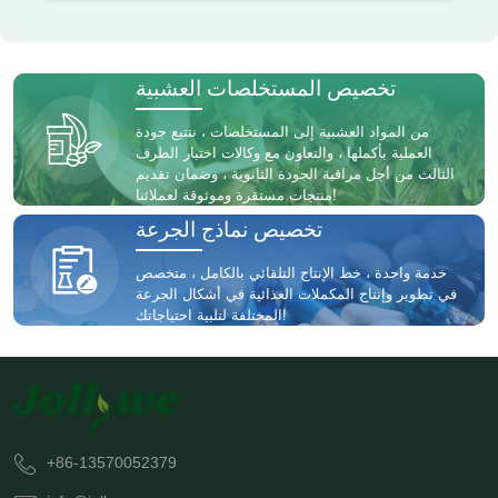
تخصيص المستخلصات العشبية
من المواد العشبية إلى المستخلصات ، نتتبع جودة
العملية بأكملها ، والتعاون مع وكالات اختبار الطرف
الثالث من أجل مراقبة الجودة الثانوية ، وضمان تقديم
منتجات مستقرة وموثوقة لعملائنا!
تخصيص نماذج الجرعة
خدمة واحدة ، خط الإنتاج التلقائي بالكامل ، متخصص
في تطوير وإنتاج المكملات الغذائية في أشكال الجرعة
المختلفة لتلبية احتياجاتك!
+86-13570052379