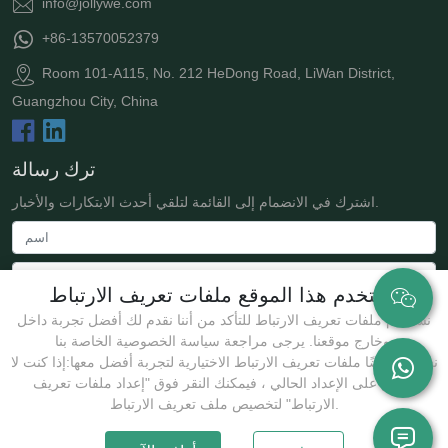
info@jollywe.com
+86-13570052379
Room 101-A115, No. 212 HeDong Road, LiWan District,
Guangzhou City, China
ترك رسالة
اشترك في الانضمام إلى القائمة لتلقي أحدث الابتكارات والأخبار.
يستخدم هذا الموقع ملفات تعريف الارتباط
نستخدم ملفات تعريف الارتباط للتأكد من أننا نقدم لك أفضل تجربة داخل
وخارج موقعنا. يرجى مراجعة سياسة الخصوصية الخاصة بنا.
نستخدم أيضًا ملفات تعريف الارتباط الاختيارية لتجربة أفضل معها:إذا كنت لا
توافق على الإعداد الحالي ، فيمكنك النقر فوق "إعداد ملفات تعريف
يُقدِّم
الارتباط" لتخصيص ملف تعريف الارتباط.