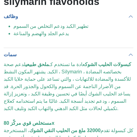
silymarin flavonoids
وظائف
تطهير الكبد ودعم التخلص من السموم
يدعم الجلد والهضم والمناعة
سمات
كبسولات الحليب الشوك
عادة ما تستخدم كـ
ملحق طبيعي
لدعم صحة
الكبد. يشتهر المكون النشط ، Silymarin ، بخصائصه المضادة
للأكسدة والمضادة للالتهابات ، والتي تساعد على حماية خلايا الكبد
من الأضرار الناجمة عن السموم والكحول والجذور الحرة. قد
يساعد الحليب الشوك أيضًا في تحسين وظيفة الكبد ، وتعزيز إزالة
السموم ، ودعم تجديد أنسجة الكبد. غالبًا ما يتم استخدامه كعلاج
تكميلي لحالات مثل الكبد الدهني والتهاب الكبد وتليف الكبد.
مستخلص قوي مركّز 80x
كل كبسولة تقدم
32000 ملغ من الحليب النقي الشوك
، المستخرجة