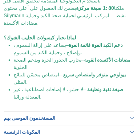
باستخدام التكنولوجيا المتقدمة لتحقيق أقصى قدر.
ملكنا
80 :1 صيغة مركزة
يضمن لك الحصول على أعلى محتوى
Silymarin نشط—المركب الرئيسي لحماية صحة الكبد وحماية
مضادات الأكسدة.
لماذا تختار كبسولات الحليب الشوك؟
دعم الكبد القوة فائقة القوة
–يساعد على إزالة السموم ،
وإصلاح ، وحماية الكبد من السموم.
مضادات الأكسدة القوية
–يحارب الجذور الحرة ويدعم الصحة
الخلوية.
بيولوجي متوفر وامتصاص سريع
–امتصاص محسّن للنتائج
المثلى.
صيغة نقية ونظيفة
–لا حشو ، لا إضافات اصطناعية ، غير
المعدلة وراثيا.
المستخدمون الموصى بهم
المكونات الرئيسية