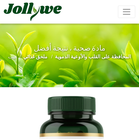
مادة صحية ، نتيجة أفضل
مشروب بودرة
كبسولات
حبوب
المحافظة على القلب والأوعية الدموية
ملحق غذائي
بيت
تعزيز
تحسين
مكملات
مكمل
تخفيف
الذكور
المناعة
التجميل
غذائي
الإمساك
لإنقاص
الوزن
حلوى الجيلي
أكياس الشاي
مشروب سائل
كعكة إيجيو
مكملات
تحسين
المحافظة
غذائية
النوم
على القلب
للأطفال
والأوعية