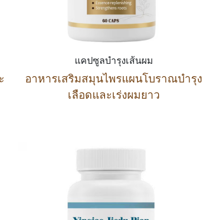
แคปซูลบำรุงเส้นผม
ะ
อาหารเสริมสมุนไพรแผนโบราณบำรุง
เลือดและเร่งผมยาว