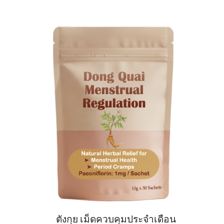
ะ
ตังกุย เม็ดควบคุมประจำเดือน