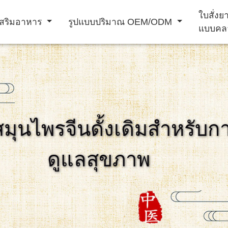
ใบสั่ง
สริมอาหาร
รูปแบบปริมาณ OEM/ODM
แบบคล
ผง ชง เครื่อง ดื่ม
เครื่อง ดื่ม
สมุนไพรจีนดั้งเดิมสำหรับก
าม
อาหาร เสริม
ผลิตภัณฑ์ เสริม
การ ป้องกัน โรค
ดูแลสุขภาพ
ภูมิคุ้มกัน
สมรรถภาพ ชาย
หัวใจ และ หลอด
เลือด