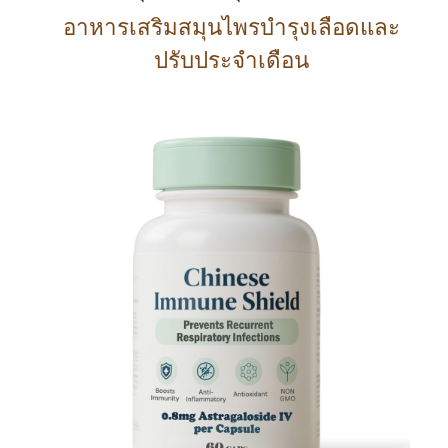
อาหารเสริมสมุนไพรบำรุงเลือดและ
ปรับประจำเดือน