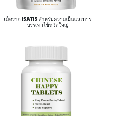
เม็ดราก ISATIS สำหรับความเย็นและการ
บรรเทาไข้หวัดใหญ่