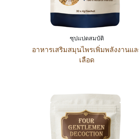
ซุปแปดสมบัติ
อาหารเสริมสมุนไพรเพิ่มพลังงานแล
เลือด