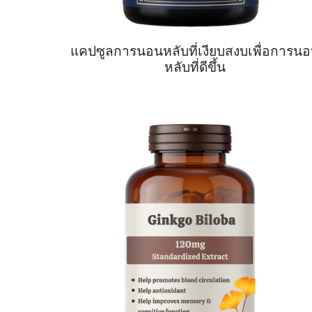
แคปซูลการนอนหลับที่เงียบสงบเพื่อการน
หลับที่ดีขึ้น