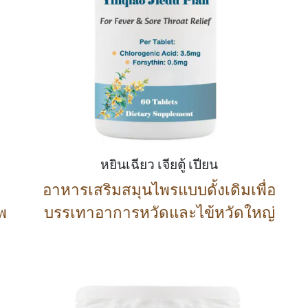
หยินเฉียว เจียตู้ เปียน
อาหารเสริมสมุนไพรแบบดั้งเดิมเพื่อ
พ
บรรเทาอาการหวัดและไข้หวัดใหญ่