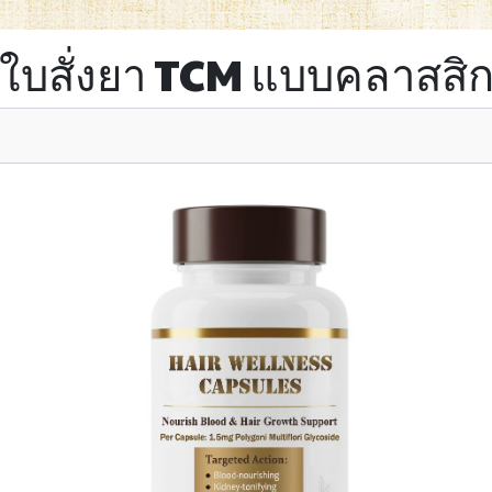
ใบสั่งยา TCM แบบคลาสสิ