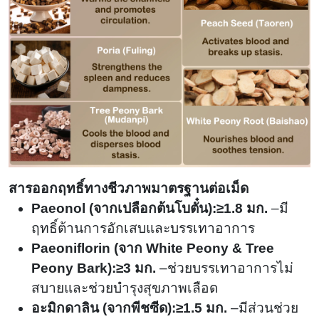
สารออกฤทธิ์ทางชีวภาพมาตรฐานต่อเม็ด
Paeonol (จากเปลือกต้นโบตั๋น):≥1.8 มก.
–มี
ฤทธิ์ต้านการอักเสบและบรรเทาอาการ
Paeoniflorin (จาก White Peony & Tree
Peony Bark):≥3 มก.
–ช่วยบรรเทาอาการไม่
สบายและช่วยบำรุงสุขภาพเลือด
อะมิกดาลิน (จากพีชซีด):≥1.5 มก.
–มีส่วนช่วย