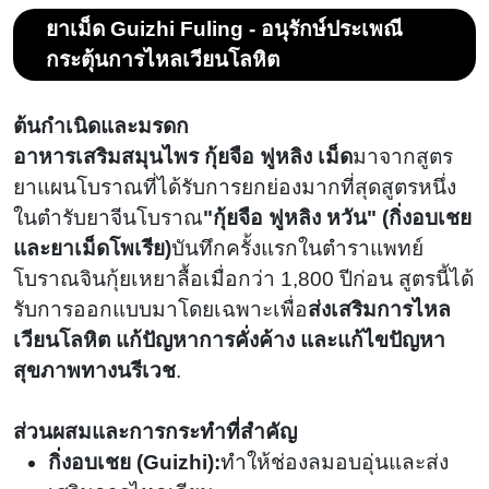
เลือด
ยาเม็ด Guizhi Fuling - อนุรักษ์ประเพณี
กระตุ้นการไหลเวียนโลหิต
ต้นกำเนิดและมรดก
อาหารเสริมสมุนไพร กุ้ยจือ ฟูหลิง เม็ด
มาจากสูตร
ยาแผนโบราณที่ได้รับการยกย่องมากที่สุดสูตรหนึ่ง
ในตำรับยาจีนโบราณ
"กุ้ยจือ ฟูหลิง หวัน" (กิ่งอบเชย
และยาเม็ดโพเรีย)
บันทึกครั้งแรกในตำราแพทย์
โบราณจินกุ้ยเหยาลื้อเมื่อกว่า 1,800 ปีก่อน สูตรนี้ได้
รับการออกแบบมาโดยเฉพาะเพื่อ
ส่งเสริมการไหล
เวียนโลหิต แก้ปัญหาการคั่งค้าง และแก้ไขปัญหา
สุขภาพทางนรีเวช
.
ส่วนผสมและการกระทำที่สำคัญ
กิ่งอบเชย (Guizhi):
ทำให้ช่องลมอบอุ่นและส่ง