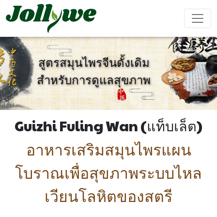
สูตรสมุนไพรจีนดั้งเดิม
สำหรับการดูแลสุขภาพ
ยา เม็ด
แคปซูล
ผง ชง เครื่อง ดื่ม
ยา แก้ ท้อง
อาหาร
อาหาร
อาหาร
ผลิตภัณฑ์
ผูก
เสริม ลด
เสริม ความ
เสริม
เสริม
น้ำหนัก
งาม
ภูมิคุ้มกัน
สมรรถภาพ
Guizhi Fuling Wan (แท็บเล็ต)
ชาย
อาหารเสริมสมุนไพรแผน
ถุง ชา
เยล ลี่
เครื่อง ดื่ม
โบราณเพื่อสุขภาพระบบไหล
เวียนโลหิตของสตรี
การ ป้องกัน
เครื่อง ช่วย
อาหาร
เค้ก Ejiao
โรค หัวใจ
นอน หลับ
เสริม
และ หลอด
สำหรับ เด็ก