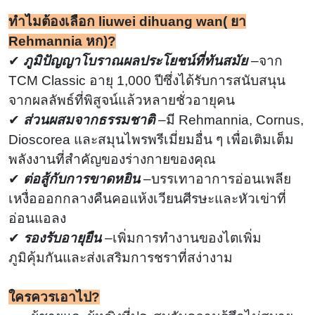
ทำไมต้องเลือก liuwei dihuang wan
(
ยา
Rehmannia หก)?
✔
ภูมิปัญญาโบราณผลประโยชน์ที่ทันสมัย
–จาก
TCM Classic อายุ 1,000 ปีซึ่งได้รับการสนับสนุน
จากผลลัพธ์ที่พิสูจน์แล้วหลายชั่วอายุคน
✔
ส่วนผสมจากธรรมชาติ
–มี Rehmannia, Cornus,
Dioscorea และสมุนไพรพรีเมี่ยมอื่น ๆ เพื่อเติมเต็ม
พลังงานที่สำคัญของร่างกายของคุณ
✔
ต่อสู้กับการขาดหยิน
–บรรเทาอาการอ่อนเพลีย
เหงื่อออกกลางคืนคอแห้งเวียนศีรษะและหัวเข่าที่
อ่อนแอลง
✔
รองรับอายุยืน
–เพิ่มการทำงานของไตเพิ่ม
ภูมิคุ้มกันและส่งเสริมการชราที่สง่างาม
ใครควรเอาไป?