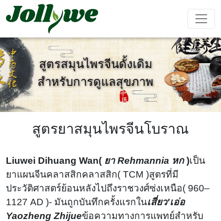
สูตรสมุนไพรจีนดั้งเดิม
สำหรับการดูแลสุขภาพ
ยา เม็ด
แคปซูล
ผง ชง เครื่อง ดื่ม
ยา แก้ ท้อง
อาหาร
อาหาร
อาหาร
ผลิตภัณฑ์
ผูก
เสริม ลด
เสริม ความ
เสริม
เสริม
น้ำหนัก
งาม
ภูมิคุ้มกัน
สมรรถภาพ
สูตรยาสมุนไพรจีนโบราณ
ชาย
ถุง ชา
เยล ลี่
เครื่อง ดื่ม
Liuwei Dihuang Wan
(
ยา Rehmannia หก
)
เป็น
ยาแผนจีนคลาสสิกคลาสสิก
(
TCM )สูตรที่มี
ประวัติศาสตร์ย้อนหลังไปถึงราชวงศ์ซ่งเหนือ
(
960–
การ ป้องกัน
เครื่อง ช่วย
อาหาร
เค้ก Ejiao
1127 AD )- มันถูกบันทึกครั้งแรกใน
เสี่ยว'เอ่อ
โรค หัวใจ
นอน หลับ
เสริม
และ หลอด
สำหรับ เด็ก
Yaozheng Zhijue
ข้อความทางการแพทย์สำหรับ