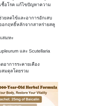
เชื้อโรค แก้ไขปัญหาความ
 ช่วยลดไข้และอาการอักเสบ
อกฤทธิ์หลักจากสาหร่ายสคู
บเสมหะ
pleurum และ Scutellaria
ลดอาการระคายเคือง
ามสมดุลโดยรวม