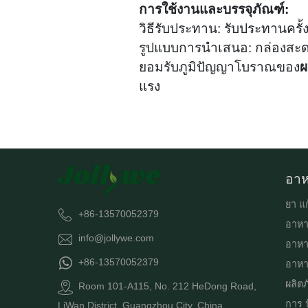
การใช้งานและบรรจุภัณฑ์:
วิธีรับประทาน: รับประทานครั้
รูปแบบการนำเสนอ: กล่องสะดว
ยอมรับภูมิปัญญาโบราณของ
ผ
แรง
อาห
ยา แก
+86-13570052379
อาหา
info@jollywe.com
อาหา
+86-13570052379
อาหาร
ผลิต
Room 101-A115, No. 212 HeDong Road,
การ 
LiWan District, Guangzhou City, China