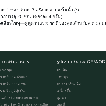
งละ 1 ซอง วันละ 3 ครั้ง ละลายผงในน้ำอุ่น
กบรรจุ 20 ซอง (ซองละ 4 กรัม)
งเสี่ยวไชหู
—คู่หูตามธรรมชาติของคุณสำหรับความสมด
ารเสริมอาหาร
รูปแบบปริมาณ OEM/O
้ ท้องผูก
ยา เม็ด
ร เสริม ลด น้ำหนัก
แคปซูล
ร เสริม ความ งาม
ผง ชง เครื่อง ดื่ม
 เสริม ภูมิคุ้มกัน
เครื่อง ดื่ม
ภัณฑ์ เสริม สมรรถภาพ ชาย
ถุง ชา
ป้องกัน โรค หัวใจ และ หลอดเลือด
เยล ลี่