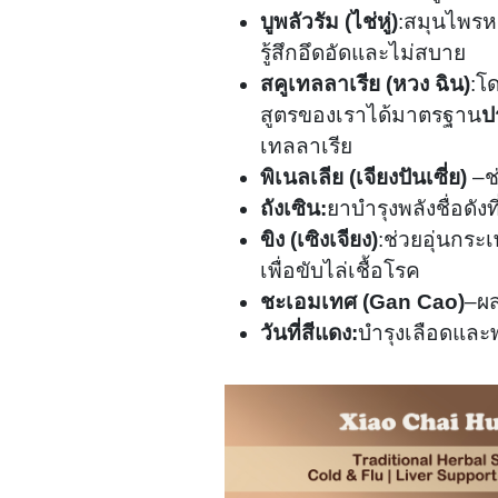
บูพลัวรัม (ไช่หู่)
:สมุนไพรห
รู้สึกอึดอัดและไม่สบาย
สคูเทลลาเรีย (หวง ฉิน)
:โ
สูตรของเราได้มาตรฐาน
ป
เทลลาเรีย
พิเนลเลีย (เจียงปันเซี่ย)
–ช
ถังเซิน:
ยาบำรุงพลังชื่อดัง
ขิง (เซิงเจียง)
:ช่วยอุ่นกร
เพื่อขับไล่เชื้อโรค
ชะเอมเทศ (Gan Cao)
–ผ
วันที่สีแดง:
บำรุงเลือดและ