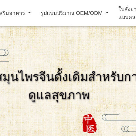
ใบสั่ง
สริมอาหาร
รูปแบบปริมาณ OEM/ODM
แบบคล
ผง ชง เครื่อง ดื่ม
เครื่อง ดื่ม
สมุนไพรจีนดั้งเดิมสำหรับก
าม
อาหาร เสริม
ผลิตภัณฑ์ เสริม
การ ป้องกัน โรค
ดูแลสุขภาพ
ภูมิคุ้มกัน
สมรรถภาพ ชาย
หัวใจ และ หลอด
เลือด