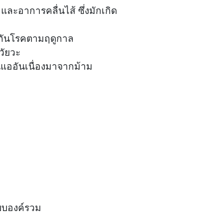
ละอาการคลื่นไส้ ซึ่งมักเกิด
งกันโรคตามฤดูกาล
วัยวะ
แออันเนื่องมาจากม้าม
บบองค์รวม