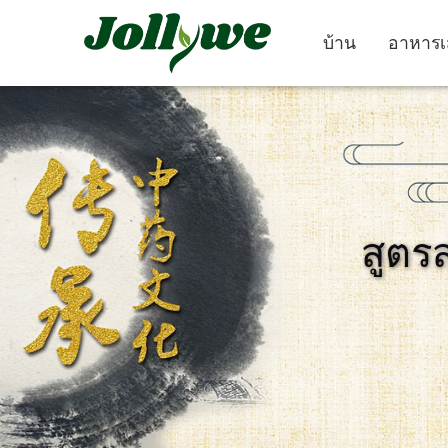
บ้าน
อาหารเ
ยา เม็ด
แคปซูล
สูตร
ยา แก้ ท้องผูก
อาหาร เสริม ลด น้ำ
อาหาร เสริม คว
หนัก
งาม