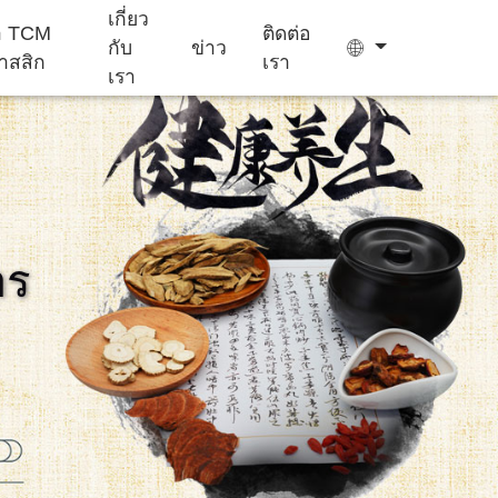
เกี่ยว
ยา TCM
ติดต่อ
กับ
ข่าว
าสสิก
เรา
เรา
ถุง ชา
เยล ลี่
าร
เครื่อง ช่วย นอน
อาหาร เสริม
เค้ก Ejiao
หลับ
สำหรับ เด็ก