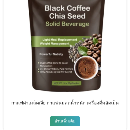
กาแฟดำเมล็ดเจีย กาแฟนมลดน้ำหนัก เครื่องดื่มอัดเม็ด
อ่านเพิ่มเติม