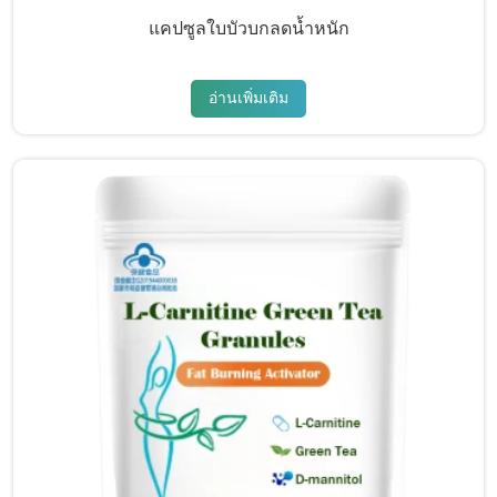
แคปซูลใบบัวบกลดน้ำหนัก
อ่านเพิ่มเติม