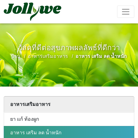
วัสดุที่ดีต่อสุขภาพผลลัพธ์ที่ดีกว่า
ยา เม็ด
แคปซูล
ผง ชง เครื่อง ดื่ม
บ้าน
อาหารเสริมอาหาร
อาหาร เสริม ลด น้ำหนัก
ยา แก้ ท้อง
อาหาร
อาหาร
อาหาร
ผลิตภัณฑ์
ผูก
เสริม ลด
เสริม ความ
เสริม
เสริม
น้ำหนัก
งาม
ภูมิคุ้มกัน
สมรรถภาพ
ชาย
ถุง ชา
เยล ลี่
เครื่อง ดื่ม
อาหารเสริมอาหาร
ยา แก้ ท้องผูก
การ ป้องกัน
เครื่อง ช่วย
อาหาร
เค้ก Ejiao
โรค หัวใจ
นอน หลับ
เสริม
อาหาร เสริม ลด น้ำหนัก
และ หลอด
สำหรับ เด็ก