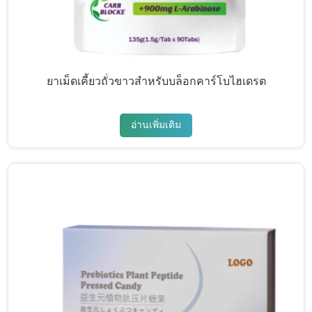
ยาเม็ดเคี้ยวถั่วขาวสำหรับบล็อกคาร์โบไฮเดรต
อ่านเพิ่มเติม