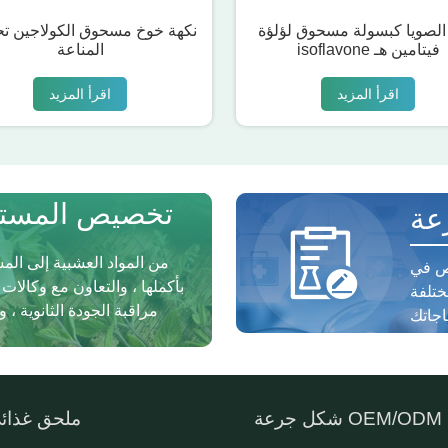
الصويا كبسولة مسحوق لؤلؤة
نكهة خوخ مسحوق الكولاجين ت
isoflavone فيتامين هـ
المناعة
اقرأ المزيد
اقرأ المزيد
تخصيص المستخ
عة
من المواد العشبية إلى الم
صص في
بأكملها ، والتعاون مع وكالات
ختلفة
مراقبة الجودة الثانوية 
شكل جرعة OEM/ODM
ملحق غذائ