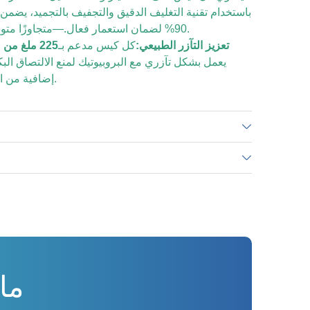
باستخدام تقنية التغليف الدقيق والتجفيف بالتجميد، يضمن ه
90% لضمان استعمار فعال.—متجاوزًا متوسطات الصناعة إلى حد كبير.
تعزيز التآزر الطبيعي:
كل كيس مدعم بـ
225 ملغ من مسحوق التوت البري
يعمل بشكل تآزري مع البروبيوتيك لمنع الالتصاق الب
إضافية من الدعم لصحة المسالك البولية.
ما 