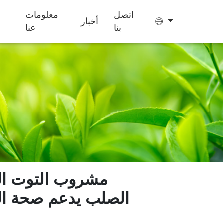
اتصل
معلومات
أخبار
بنا
عنا
حلوى الجيلي
أكياس الشاي
كعكة إيجيو
مكملات غذائية
تحسين النوم
للأطفال لزيادة
الوزن
مشروب التوت الب
الصلب يدعم صحة ال