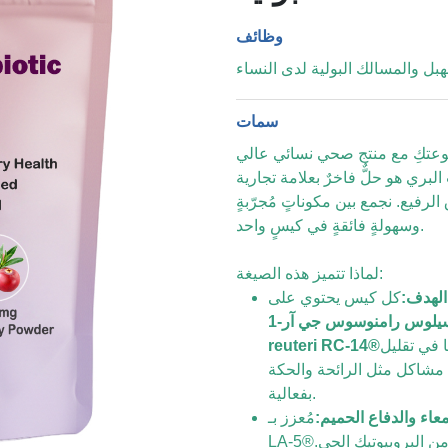
وظائف
بل والمسالك البولية لدى النساء
سمات
موعتكِ مع منتج صحي نسائي عالي
بري هو حلٌّ فاخرٌ بعلامة تجارية
فيع. نجمع بين مكوناتٍ مُجرّبةٍ
وسهولةٍ فائقةٍ في كيسٍ واحد.
لماذا تتميز هذه الصيغة:
 الهدف:
كل كيس يحتوي على
لاكتوباسيلوس رامنوسوس جي آر-1®+ Lactobacillus
ليتها في تقليل
reuteri RC-14®
بنسبة تصل إلى 91%، ومعالجة مشاكل مثل الرائحة والحكة
بفعالية.
معاء والدفاع الحميم:
مُعزز بـ Lactobacillus acidophilus
LA-5®يحتوي كل كيس على 9.9 مليار وحدة تشكيل مستعمرة من البروبيوتيك الحي.