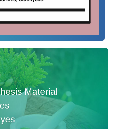
esis Material
ves
Dyes