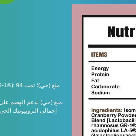
L. acidophilus LA-5®: 80 ملغ (حي) لدعم الهضم على نطاق واسع.
إجمالي البروبيوتيك الحي:≥9.9 مليار وحدة تشكيل مستعمرة