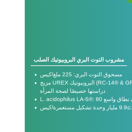
مشروب التوت البري البروبيوتيك الصلب
مسحوق التوت البري: 225 ملغ/كيس
مزيج UREX البروبيوتيك (RC-14® & GR-1®): 94 ملغ (حي)؛ تمت
دراستها خصيصًا لصحة المرأة
/كيس