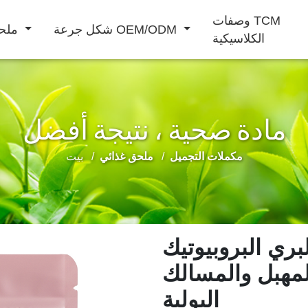
وصفات TCM
شكل جرعة OEM/ODM
ملحق غذائي
الكلاسيكية
مادة صحية ، نتيجة أفضل
مشروب بودرة
مكملات التجميل
ملحق غذائي
بيت
مشروب سائل
المحافظة على
تعزيز الذكور
تحسين المناعة
م
القلب والأوعية
الدموية
ري البروبيوتيك
مهبل والمسالك
البولية