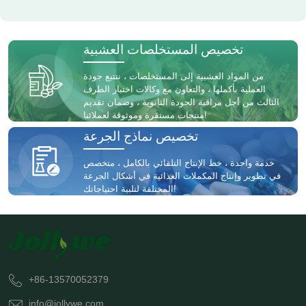
تخصيص المستخلصات العشبية
من المواد العشبية إلى المستخلصات ، نتتبع جودة
العملية بأكملها ، والتعاون مع وكالات اختبار الطرف
الثالث من أجل مراقبة الجودة الثانوية ، وضمان تقديم
منتجات مستقرة وموثوقة لعملائنا!
تخصيص نماذج الجرعة
خدمة واحدة ، خط الإنتاج التلقائي بالكامل ، متخصص
في تطوير وإنتاج المكملات الغذائية في أشكال الجرعة
المختلفة لتلبية احتياجاتك!
+86-13570052379
info@jollywe.com