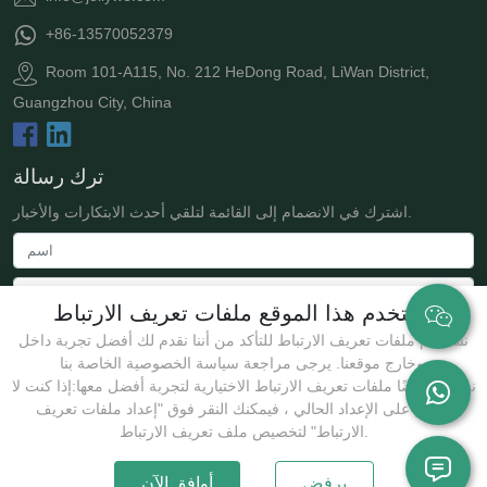
+86-13570052379
Room 101-A115, No. 212 HeDong Road, LiWan District,
Guangzhou City, China
ترك رسالة
اشترك في الانضمام إلى القائمة لتلقي أحدث الابتكارات والأخبار.
يستخدم هذا الموقع ملفات تعريف الارتباط
نستخدم ملفات تعريف الارتباط للتأكد من أننا نقدم لك أفضل تجربة داخل
وخارج موقعنا. يرجى مراجعة سياسة الخصوصية الخاصة بنا.
نستخدم أيضًا ملفات تعريف الارتباط الاختيارية لتجربة أفضل معها:إذا كنت لا
توافق على الإعداد الحالي ، فيمكنك النقر فوق "إعداد ملفات تعريف
يُقدِّم
الارتباط" لتخصيص ملف تعريف الارتباط.
يرفض
أوافق الآن