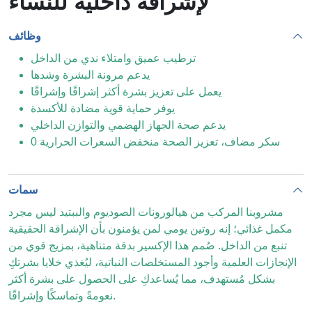
لإشراقة داخلية للنساء
وظائف
ترطيب عميق وامتلاء ندي من الداخل
يدعم مرونة البشرة وشدها
يعمل على تعزيز بشرة أكثر إشراقًا وإشراقًا
يوفر حماية قوية مضادة للأكسدة
يدعم صحة الجهاز الهضمي والتوازن الداخلي
0 سكر مضاف، تعزيز الصحة منخفض السعرات الحرارية
سمات
مشروبنا المركب من هيالورونات الصوديوم والببتيد ليس مجرد
مكمل غذائي؛ إنه روتين يومي لمن يؤمنون بأن الإشراقة الحقيقية
تنبع من الداخل. صُمم هذا الإكسير بدقة متناهية، بمزيج قوي من
الإنجازات العلمية وأجود المستخلصات النباتية، ليُغذي خلايا بشرتكِ
بشكل مُستهدف، مما يُساعدكِ على الحصول على بشرة أكثر
نعومةً وتماسكًا وإشراقًا.