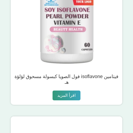
فول الصويا كبسولة مسحوق لؤلؤة isoflavone فيتامين
هـ
اقرأ المزيد