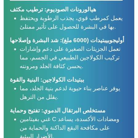
هيالورونات الصوديوم: ترطيب مكثف
يعمل كمرطب قوي، يجذب الرطوبة ويحتفظ
بها في البشرة للحصول على تأثير ممتلئ.
أوليجوبيبتيدات (6000 ملغ): شد البشرة وإصلاحها
تعمل الجزيئات الصغيرة على دعم وإشارات
تركيب الكولاجين الطبيعي في الجسم، مما
يحسن كثافة الجلد ومرونته.
ببتيدات الكولاجين: البنية والقوة
يوفر عناصر بناء حيوية لدعم بنية الجلد، مما
يقلل من الترهل.
مستخلص البرتقال الدموي: تفتيح وحماية
غني بفيتامين C ومضادات الأكسدة، يساعد
على مكافحة البقع الداكنة والحماية من
الأضرار البيئية.