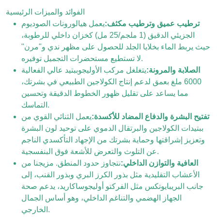
الفوائد والميزات الرئيسية
ترطيب عميق وترطيب مكثف:
يعمل هيالورونات الصوديوم
الجزيئي الدقيق (1 ملجم/25 مل) كخزان داخلي للرطوبة،
حيث يربط الماء بخلايا الجلد للحصول على مظهر ندي و"مرن"
لا تستطيع مستحضرات التجميل توفيره.
الصلابة والمرونة:
يتغلغل مركب الأوليجوببتيد عالي الفعالية
6000 ملغ بعمق لدعم إنتاج الكولاجين الطبيعي في بشرتك،
مما يساعد على تقليل ظهور الخطوط الدقيقة وتحسين
التماسك.
تفتيح البشرة والدفاع المضاد للأكسدة:
يعمل الثنائي القوي من
ببتيدات الكولاجين والبرتقال الدموي على توحيد لون البشرة
وتعزيز إشراقتها وحماية بشرتك من الإجهاد التأكسدي الناجم
عن التلوث والتعرض للأشعة فوق البنفسجية.
العافية والتوازن الداخلي:
نتجاوز حدود المنطق. مزيجنا من
الأعشاب التقليدية مثل بذور الكرز البري وبذور القنب، إلى
جانب البريبايوتكس مثل الفركتو أوليجوساكاريد، يدعم صحة
الجهاز الهضمي والتناغم الداخلي، وهو أساس الجمال
الخارجي.