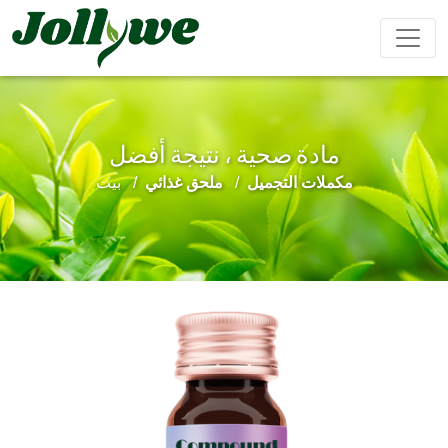
مادة صحية ، نتيجة أفضل
مشروب بودرة
كبسولات
حبوب
مكملات التجميل
ملحق غذائي
بيت
تعزيز
تحسين
مكملات
مكمل
تخفيف
الذكور
المناعة
التجميل
غذائي
الإمساك
لإنقاص
الوزن
حلوى الجيلي
أكياس الشاي
مشروب سائل
كعكة إيجيو
مكملات
تحسين
المحافظة
غذائية
النوم
على القلب
للأطفال
والأوعية