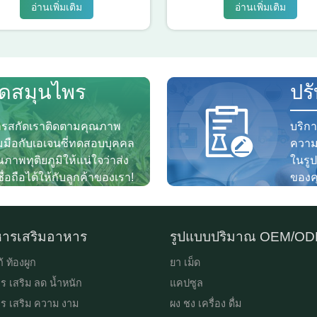
อ่านเพิ่มเติม
อ่านเพิ่มเติม
ัดสมุนไพร
ปร
ารสกัดเราติดตามคุณภาพ
บริก
มือกับเอเจนซี่ทดสอบบุคคล
ความ
าพทุติยภูมิให้แน่ใจว่าส่ง
ในรู
่อถือได้ให้กับลูกค้าของเรา!
ของค
ารเสริมอาหาร
รูปแบบปริมาณ OEM/O
้ ท้องผูก
ยา เม็ด
ร เสริม ลด น้ำหนัก
แคปซูล
ร เสริม ความ งาม
ผง ชง เครื่อง ดื่ม