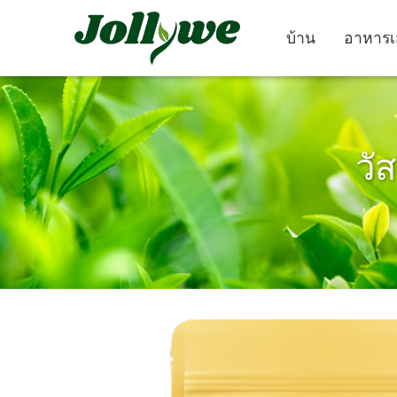
บ้าน
อาหารเ
วัส
ยา เม็ด
แคปซูล
ยา แก้ ท้องผูก
อาหาร เสริม ลด น้ำ
อาหาร เสริม คว
หนัก
งาม