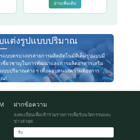
อ่านเพิ่มเติม
ับแต่งรูปแบบปริมาณ
ารแบบครบวงจรสายการผลิตอัตโนมัติเต็มรูปแบบมี
เชี่ยวชาญในการพัฒนาและการผลิตอาหารเสริม
ปแบบปริมาณต่าง ๆ เพื่อตอบสนองความต้องการ
ุณ!
DM
ฝากข้อความ
ลงทะเบียนเพื่อเข้าร่วมรายการเพื่อรับนวัตกรรมและ
ข่าวล่าสุด