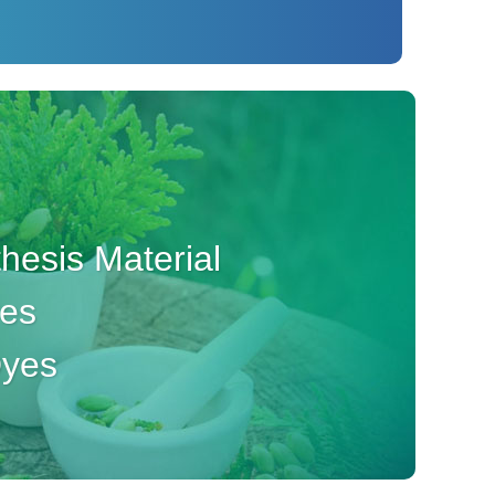
esis Material
ves
Dyes