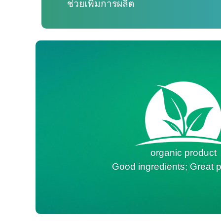
ช่วยเพิ่มการผลิต
organic product
Good ingredients; Great p