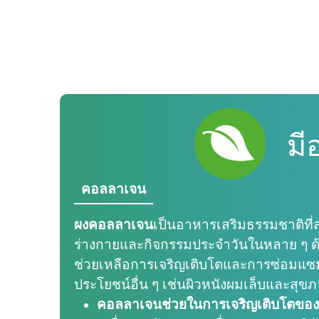
มี
คอลลาเจน
ผงคอลลาเจน
เป็นอาหารเสริมธรรมชาติที
ร่างกายและกิจกรรมประจำวันในหลาย ๆ 
ช่วยเหลือการเจริญเติบโตและการซ่อมแซม
ประโยชน์อื่น ๆ เช่นผิวหนังผมเล็บและสุ
คอลลาเจนช่วยในการเจริญเติบโตของ