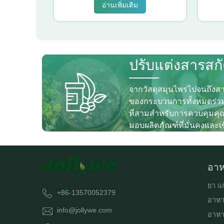
อ่านเพิ่มเติม
ปรับแต่งสารสก
จากวัสดุสมุนไพรไปจนถึงส
ของกระบวนการทั้งหมดร่วม
ที่สามสำหรับการควบคุมคุณภ
มอบผลิตภัณฑ์ที่มั่นคงและเชื
อาห
ยา แก
+86-13570052379
อาหา
info@jollywe.com
อาหา