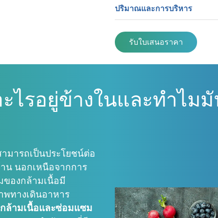
ปริมาณและการบริหาร
รับใบเสนอราคา
อะไรอยู่ข้างในและทำไมมั
่สามารถเป็นประโยชน์ต่อ
ด้าน นอกเหนือจากการ
ของกล้ามเนื้อมี
ขภาพทางเดินอาหาร
กล้ามเนื้อและซ่อมแซม