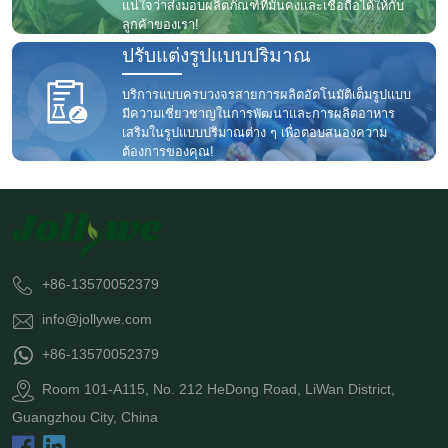
แน่ใจว่าส่งมอบผลิตภัณฑ์ที่มั่นคงและเชื่อถือได้ให้กับ
ลูกค้าของเรา!
ปรับแต่งรูปแบบปริมาณ
บริการแบบครบวงจรสายการผลิตอัตโนมัติเต็มรูปแบบ
มีความเชี่ยวชาญในการพัฒนาและการผลิตอาหาร
เสริมในรูปแบบปริมาณต่าง ๆ เพื่อตอบสนองความ
ต้องการของคุณ!
+86-13570052379
info@jollywe.com
+86-13570052379
Room 101-A115, No. 212 HeDong Road, LiWan District,
Guangzhou City, China