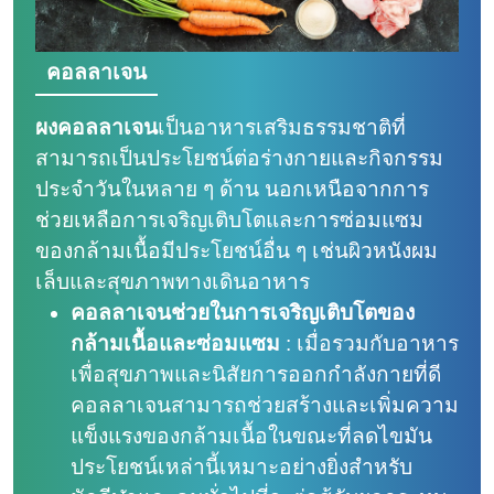
คอลลาเจน
ผงคอลลาเจน
เป็นอาหารเสริมธรรมชาติที่
สามารถเป็นประโยชน์ต่อร่างกายและกิจกรรม
ประจำวันในหลาย ๆ ด้าน นอกเหนือจากการ
ช่วยเหลือการเจริญเติบโตและการซ่อมแซม
ของกล้ามเนื้อมีประโยชน์อื่น ๆ เช่นผิวหนังผม
เล็บและสุขภาพทางเดินอาหาร
คอลลาเจนช่วยในการเจริญเติบโตของ
กล้ามเนื้อและซ่อมแซม
:
เมื่อรวมกับอาหาร
เพื่อสุขภาพและนิสัยการออกกำลังกายที่ดี
คอลลาเจนสามารถช่วยสร้างและเพิ่มความ
แข็งแรงของกล้ามเนื้อในขณะที่ลดไขมัน
ประโยชน์เหล่านี้เหมาะอย่างยิ่งสำหรับ