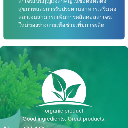
ลาเจนเป็นกุญแจสำคัญในข้อต่อที่ดีต่อ
สุขภาพและการรับประทานอาหารเสริมคอ
ลลาเจนสามารถเพิ่มการผลิตคอลลาเจน
ใหม่ของร่างกายเพื่อช่วยเพิ่มการผลิต
organic product
Good ingredients; Great products.