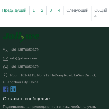
Предыдущий
1
2
3
4
Следующий
Общий
4
+86-13570052379
info@jollywe.com
+86-13570052379
Room 101-A115, No. 212 HeDong Road, LiWan District,
Guangzhou City, China
Оставить сообщение
Подпишитесь на присоединение к списку, чтобы получить