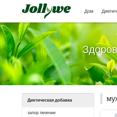
Дом
Диетич
Здоров
Таблетки
капсулы
запор лечение
безопасная
таблетки
потеря веса
красоты
му
Диетическая добавка
запор лечение