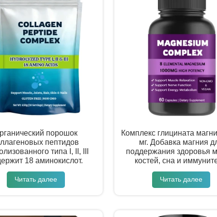
рганический порошок
Комплекс глицината магн
оллагеновых пептидов
мг. Добавка магния д
лизованного типа I, II, III
поддержания здоровья 
держит 18 аминокислот.
костей, сна и иммуните
Читать далее
Читать далее