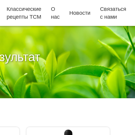
Классические
О
Связаться
Новости
рецепты TCM
нас
с нами
зультат
пакетики для чая
жевательные
конфеты
как быстро
добавки для
Эджиао торт
заснуть
детей