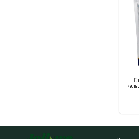
Г
каль