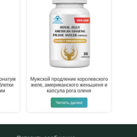
онатум
Мужской продление королевского
блетки
желе, американского женьшеня и
ии
капсула рога оленя
Читать далее