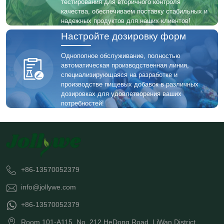
тестирования для вторичного контроля
качества, обеспечиваем поставку стабильных и
надежных продуктов для наших клиентов!
Настройте дозировку форм
Однопопное обслуживание, полностью
автоматическая производственная линия,
специализирующаяся на разработке и
производстве пищевых добавок в различных
дозировках для удовлетворения ваших
потребностей!
+86-13570052379
info@jollywe.com
+86-13570052379
Room 101-A115, No. 212 HeDong Road, LiWan District,