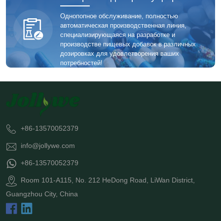
Однопопное обслуживание, полностью
автоматическая производственная линия,
специализирующаяся на разработке и
производстве пищевых добавок в различных
дозировках для удовлетворения ваших
потребностей!
+86-13570052379
info@jollywe.com
+86-13570052379
Room 101-A115, No. 212 HeDong Road, LiWan District,
Guangzhou City, China