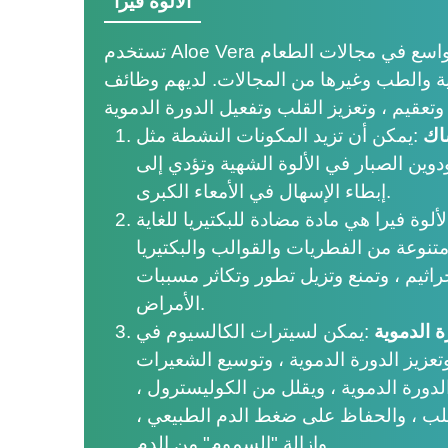
الألوة فيرا
تستخدم Aloe Vera ومنتجاتها على نطاق واسع في مجالات الطعام
ية والطب وغيرها من المجالات. لديهم وظائف
اك
:
يمكن أن تزيد المكونات النشطة مثل
دوين الصبار في الألوة الشهية وتؤدي إلى
إبطاء الإسهال في الأمعاء الكبرى.
لوة فيرا هي مادة مضادة للبكتيريا للغاية
نوعة من الفطريات والقوالب والبكتيريا
اثيم ، وتمنع وتزيل تطور وتكاثر مسببات
الأمراض.
 الدموية
:
يمكن لسيترات الكالسيوم في
 وتعزيز الدورة الدموية ، وتوسيع الشعيرات
لدورة الدموية ، ويقلل من الكوليسترول ،
لب ، والحفاظ على ضغط الدم الطبيعي ،
وإزالة "السموم" من الدم.