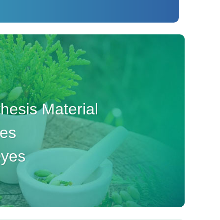
esis Material
ves
Dyes