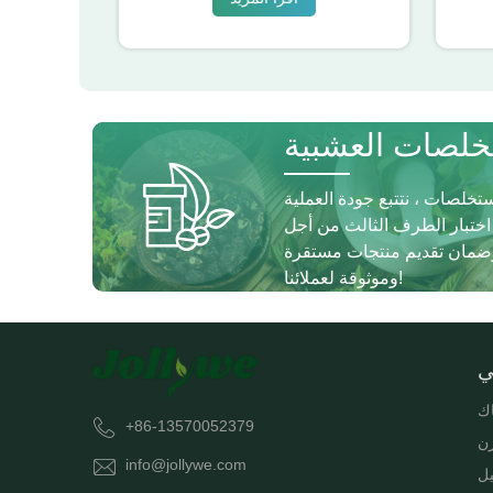
لصات العشبية
ستخلصات ، نتتبع جودة العملية
 اختبار الطرف الثالث من أجل
، وضمان تقديم منتجات مستقرة
وموثوقة لعملائنا!
ي
اك
+86-13570052379
زن
info@jollywe.com
يل