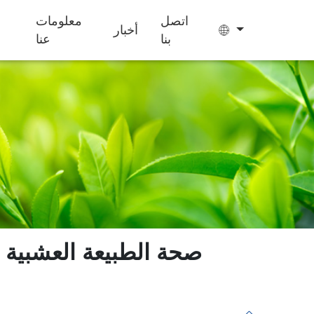
اتصل
معلومات
أخبار
بنا
عنا
حلوى الجيلي
أكياس الشاي
كعكة إيجيو
مكملات غذائية
تحسين النوم
للأطفال لزيادة
الوزن
صحة الطبيعة العشبية ا