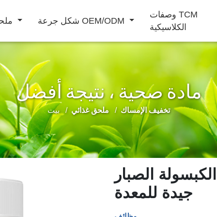
وصفات TCM
شكل جرعة OEM/ODM
ملحق غذائي
الكلاسيكية
مادة صحية ، نتيجة أفضل
مشروب بودرة
تخفيف الإمساك
ملحق غذائي
بيت
مشروب سائل
المحافظة على
تعزيز الذكور
تحسين المناعة
م
القلب والأوعية
الدموية
لكبسولة الصبار
جيدة للمعدة
وظائف