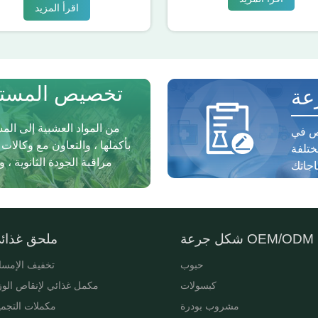
اقرأ المزيد
تخصيص المستخ
عة
من المواد العشبية إلى الم
صص في
بأكملها ، والتعاون مع وكالات
ختلفة
مراقبة الجودة الثانوية 
شكل جرعة OEM/ODM
ملحق غذائ
حبوب
تخفيف الإمس
كبسولات
مكمل غذائي لإنقاص الو
مشروب بودرة
مكملات التجم