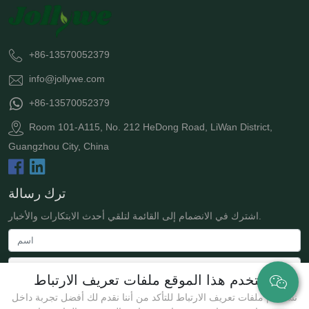
+86-13570052379
info@jollywe.com
+86-13570052379
Room 101-A115, No. 212 HeDong Road, LiWan District,
Guangzhou City, China
ترك رسالة
اشترك في الانضمام إلى القائمة لتلقي أحدث الابتكارات والأخبار.
يستخدم هذا الموقع ملفات تعريف الارتباط
نستخدم ملفات تعريف الارتباط للتأكد من أننا نقدم لك أفضل تجربة داخل