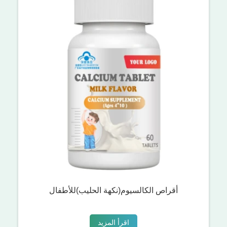
أقراص الكالسيوم(نكهة الحليب)للأطفال
اقرأ المزيد