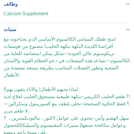
وظائف
Calcium Supplement
سمات
امنح طفلك المتنامي الكالسيوم الأساسي الذي يحتاجونه مع
أقراصنا اللذيذة النكهة بنكهة الحليب! مصنوع من فوسفات
تريكوسيوم عالي الجودة—شكل يمكن امتصاصه للغاية من
الكالسيوم—تساعد هذه المضغات في دعم العظام القوية والأسنان
الصحية وتطور العضلات المناسب بطريقة ممتعة معتمدة من
الأطفال.
:
لماذا يحبهم الأطفال
(
والآباء يثقون بهم!)
؟ طعم الحليب الكريمي–بنكهة طبيعية بمسحوق الحليب لعلاج لذيذ!
؟ فقط الحلاوة الصحيحة–تحلى بلطف مع السوربيتول وسكرالوز—
لا طعم مرير.
?️ سهل الهضم وآمن–يحتوي على عوامل لاكتوز ، مالتوديكسترين ،
وعوامل مكافحة صنعها
(
ستيرات المغنيسيوم والسيليكا)للحصول
على نسيج ناعم ومضغ.