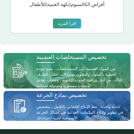
أقراص الكالسيوم(نكهة العنبية)للأطفال
اقرأ المزيد
تخصيص المستخلصات العشبية
من المواد العشبية إلى المستخلصات ، نتتبع جودة
العملية بأكملها ، والتعاون مع وكالات اختبار الطرف
الثالث من أجل مراقبة الجودة الثانوية ، وضمان تقديم
منتجات مستقرة وموثوقة لعملائنا!
تخصيص نماذج الجرعة
خدمة واحدة ، خط الإنتاج التلقائي بالكامل ، متخصص
في تطوير وإنتاج المكملات الغذائية في أشكال الجرعة
المختلفة لتلبية احتياجاتك!