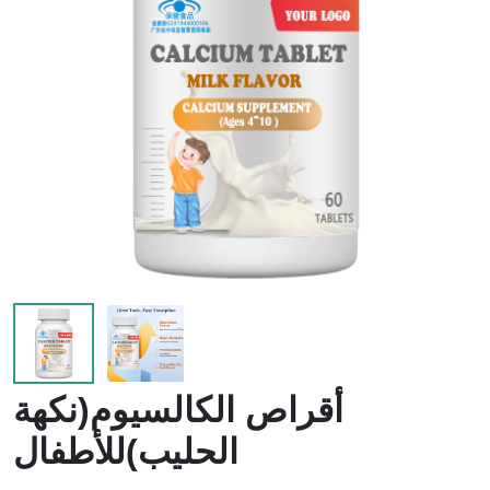
لزيادة
الدموية
الوزن
أقراص الكالسيوم(نكهة
الحليب)للأطفال