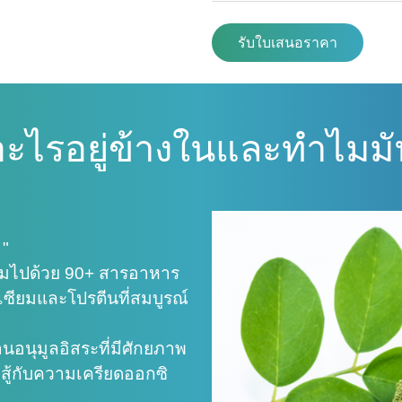
รับใบเสนอราคา
อะไรอยู่ข้างในและทำไมมั
 "
ต็มไปด้วย 90+ สารอาหาร
เซียมและโปรตีนที่สมบูรณ์
านอนุมูลอิสระที่มีศักยภาพ
่อสู้กับความเครียดออกซิ