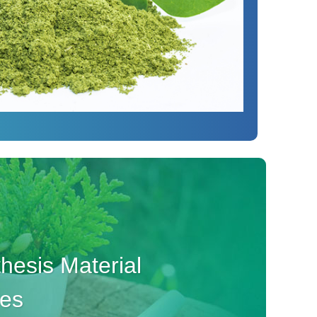
esis Material
ves