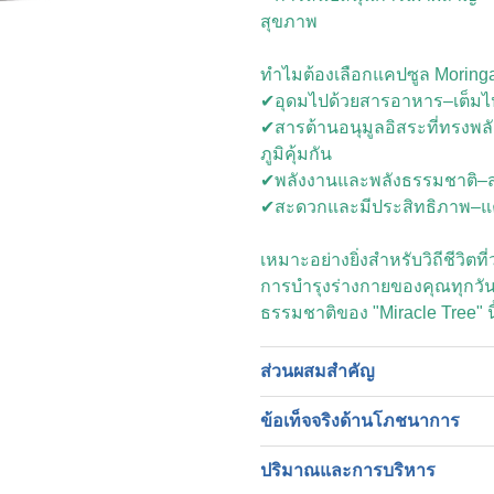
สุขภาพ
ทำไมต้องเลือกแคปซูล Moring
✔อุดมไปด้วยสารอาหาร–เต็มไปด
✔สารต้านอนุมูลอิสระที่ทรงพลั
ภูมิคุ้มกัน
✔พลังงานและพลังธรรมชาติ–
✔สะดวกและมีประสิทธิภาพ–แคป
เหมาะอย่างยิ่งสำหรับวิถีชีวิตท
การบำรุงร่างกายของคุณทุกวั
ธรรมชาติของ "Miracle Tree" นี
ส่วนผสมสำคัญ
ข้อเท็จจริงด้านโภชนาการ
ปริมาณและการบริหาร