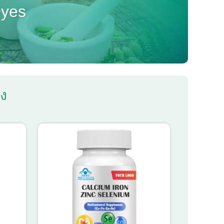
Dyes
อง