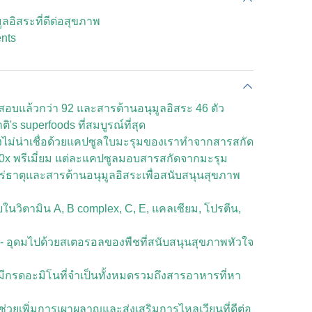
ลอิสระที่ดีต่อสุขภาพ
ents
อบแล้วกว่า 92 และสารต้านอนุมูลอิสระ 46 ตัว
ิ's superfoods ที่สมบูรณ์ที่สุด
งไม่น่าเชื่อด้วยแคปซูลใบมะรุมของเราทำจากสารสกัด
20x พรีเมี่ยม แต่ละแคปซูลมอบสารสกัดจากมะรุม
นแร่ธาตุและสารต้านอนุมูลอิสระเพื่อสนับสนุนสุขภาพ
นวิตามิน A, B complex, C, E, แคลเซียม, โปรตีน,
์ - อุดมไปด้วยสเตอรอลของพืชที่สนับสนุนสุขภาพหัวใจ
ีกรดอะมิโนที่จำเป็นทั้งหมดรวมถึงสารอาหารที่หา
วยเพิ่มการเผาผลาญและส่งเสริมการไหลเวียนที่ดีต่อ