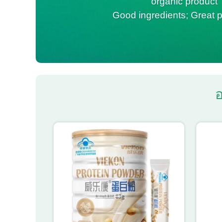
organic product
Good ingredients; Great p
อ