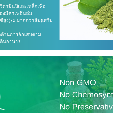
วิตามินบีและเหล็กเพื่อ
้องมีคาเฟอีนล่ม
ินซีสูง(7x มากกว่าส้ม)เสริม
ติต้านการอักเสบตาม
ดินอาหาร
Non GMO
No Chemosynth
No Preservati