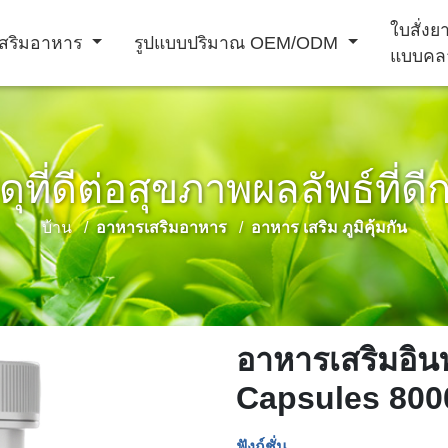
ใบสั่ง
สริมอาหาร
รูปแบบปริมาณ OEM/ODM
แบบคล
ดุที่ดีต่อสุขภาพผลลัพธ์ที่ดี
ผง ชง เครื่อง ดื่ม
บ้าน
อาหารเสริมอาหาร
อาหาร เสริม ภูมิคุ้มกัน
เครื่อง ดื่ม
าม
อาหาร เสริม
ผลิตภัณฑ์ เสริม
การ ป้องกัน โรค
ภูมิคุ้มกัน
สมรรถภาพ ชาย
หัวใจ และ หลอด
เลือด
อาหารเสริมอิน
Capsules 800
ฟังก์ชั่น