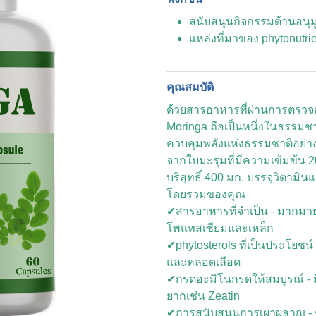
สนับสนุนกิจกรรมต้านอนุมู
แหล่งที่มาของ phytonutri
คุณสมบัติ
ด้วยสารอาหารที่ผ่านการตรวจส
Moringa ถือเป็นหนึ่งในธรรมชาต
ควบคุมพลังแห่งธรรมชาติอย่า
จากใบมะรุมที่มีความเข้มข้น 
บริสุทธิ์ 400 มก. บรรจุวิตามิ
โดยรวมของคุณ
✔สารอาหารที่จำเป็น - มากมายใ
โพแทสเซียมและเหล็ก
✔phytosterols ที่เป็นประโยชน
และหลอดเลือด
✔กรดอะมิโนกรดให้สมบูรณ์ - ม
ยากเช่น Zeatin
✔การสนับสนุนการเผาผลาญ - ช่