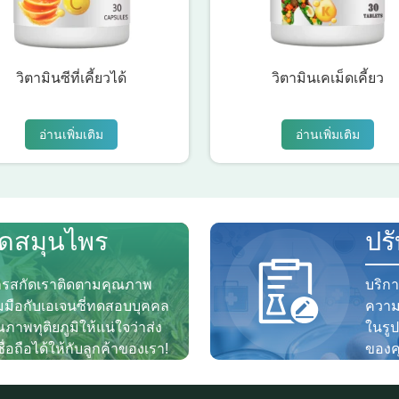
วิตามินซีที่เคี้ยวได้
วิตามินเคเม็ดเคี้ยว
อ่านเพิ่มเติม
อ่านเพิ่มเติม
ัดสมุนไพร
ปร
ารสกัดเราติดตามคุณภาพ
บริก
มือกับเอเจนซี่ทดสอบบุคคล
ความ
าพทุติยภูมิให้แน่ใจว่าส่ง
ในรู
่อถือได้ให้กับลูกค้าของเรา!
ของค