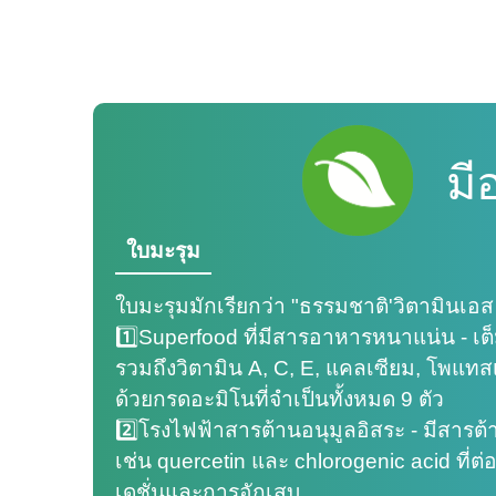
มี
ใบมะรุม
ใบมะรุมมักเรียกว่า "ธรรมชาติ'วิตามินเอส
1️⃣Superfood ที่มีสารอาหารหนาแน่น - เ
รวมถึงวิตามิน A, C, E, แคลเซียม, โพแทส
ด้วยกรดอะมิโนที่จำเป็นทั้งหมด 9 ตัว
2️⃣โรงไฟฟ้าสารต้านอนุมูลอิสระ - มีสารต้
เช่น quercetin และ chlorogenic acid ที่ต
เดชั่นและการอักเสบ