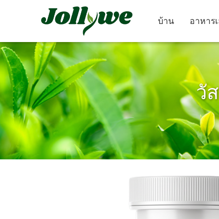
บ้าน
อาหารเ
วัส
ยา เม็ด
แคปซูล
ยา แก้ ท้องผูก
อาหาร เสริม ลด น้ำ
อาหาร เสริม คว
หนัก
งาม