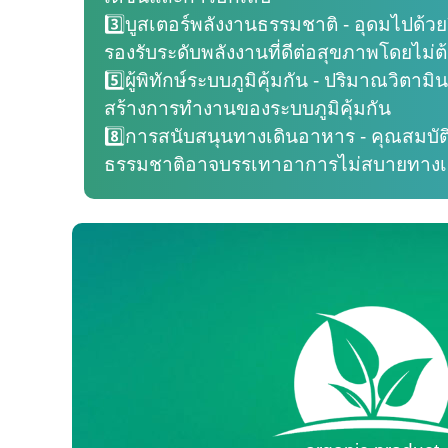
3️⃣บูสเตอร์พลังงานธรรมชาติ - อุดมไปด้วย
รองรับระดับพลังงานที่ดีต่อสุขภาพโดยไม่ต
5️⃣ผู้พิทักษ์ระบบภูมิคุ้มกัน - ปริมาณวิตาม
สร้างการทำงานของระบบภูมิคุ้มกัน
8️⃣การสนับสนุนทางเดินอาหาร - คุณสมบั
ธรรมชาติอาจบรรเทาอาการไม่สบายทางเ