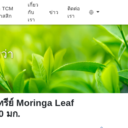
เกี่ยว
ยา TCM
ติดต่อ
กับ
ข่าว
าสสิก
เรา
เรา
กว่า
ถุง ชา
เยล ลี่
เครื่อง ช่วย นอน
อาหาร เสริม
เค้ก Ejiao
หลับ
สำหรับ เด็ก
ทรีย์ Moringa Leaf
0 มก.