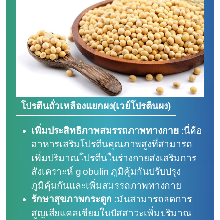
โปรตีนถั่วเหลืองแยกผง(เวย์โปรตีนผง)
เพิ่มประสิทธิภาพสมรรถภาพทางกาย
:
นี่คือ
อาหารเสริมโปรตีนคุณภาพสูงที่สามารถ
เพิ่มปริมาณโปรตีนในร่างกายส่งเสริมการ
สังเคราะห์ globulin ภูมิคุ้มกันปรับปรุง
ภูมิคุ้มกันและเพิ่มสมรรถภาพทางกาย
รักษาสุขภาพกระดูก
:
มันสามารถลดการ
สูญเสียแคลเซียมในปัสสาวะเพิ่มปริมาณ