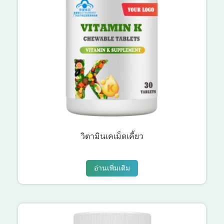
วิตามินเคเม็ดเคี้ยว
อ่านเพิ่มเติม