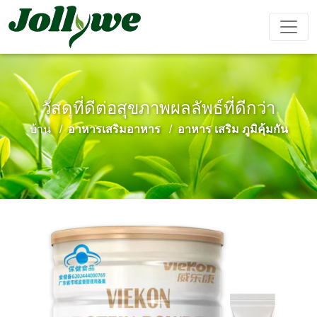
วัสดุที่ดีต่อสุขภาพผลลัพธ์ที่ดีกว่า
ยา เม็ด
แคปซูล
ผง ชง เครื่อง ดื่ม
บ้าน
อาหารเสริมอาหาร
อาหาร เสริม ภูมิคุ้มกัน
ยา แก้ ท้อง
อาหาร
อาหาร
อาหาร
ผลิตภัณฑ์
ผูก
เสริม ลด
เสริม ความ
เสริม
เสริม
น้ำหนัก
งาม
ภูมิคุ้มกัน
สมรรถภาพ
ชาย
ถุง ชา
เยล ลี่
เครื่อง ดื่ม
การ ป้องกัน
เครื่อง ช่วย
อาหาร
เค้ก Ejiao
โรค หัวใจ
นอน หลับ
เสริม
และ หลอด
สำหรับ เด็ก