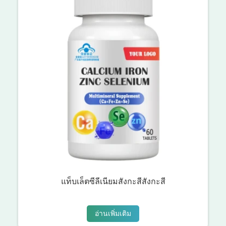
แท็บเล็ตซีลีเนียมสังกะสีสังกะสี
อ่านเพิ่มเติม