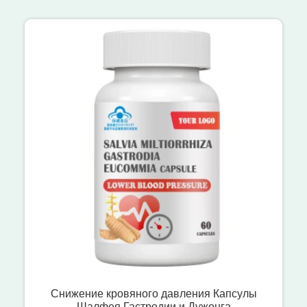
Снижение кровяного давления Капсулы
Шалфея Гастродии и Дужонга