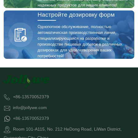
надежных продуктов для наших клиентов!
Настройте дозировку форм
Однопопное обслуживание, полностью
автоматическая производственная линия,
специализирующаяся на разработке и
производстве пищевых добавок в различных
дозировках для удовлетворения ваших
потребностей!
+86-13570052379
info@jollywe.com
+86-13570052379
Room 101-A115, No. 212 HeDong Road, LiWan District,
Guangzhou City, China