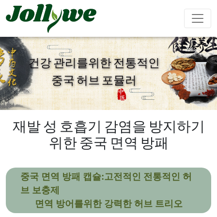
건강 관리를위한 전통적인
중국 허브 포뮬러
알약
캡슐
가루음료
변비약
체중감량
뷰티다이어
면역강화
남성강화
트
재발 성 호흡기 감염을 방지하기
위한 중국 면역 방패
티백
젤리캔디
액체음료
심혈관질환
수면제
성장 다이
Ejiao 케이
중국 면역 방패 캡슐:고전적인 전통적인 허
예방
어트
크
브 보충제
면역 방어를위한 강력한 허브 트리오