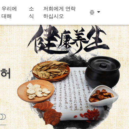
우리에
소
저희에게 연락
대해
식
하십시오
티백
젤리캔디
 허
수면제
성장 다이어트
Ejiao 케이크