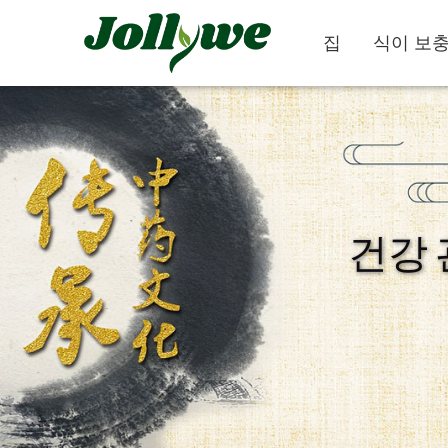
집
식이 보
알약
캡슐
건강 
변비약
체중감량
뷰티다이어트