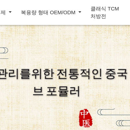
클래식 TCM
충제
복용량 형태 OEM/ODM
처방전
가루음료
액체음료
관리를위한 전통적인 중국
면역강화
남성강화
심혈관질환예방
브 포뮬러