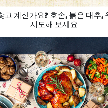
찾고 계신가요? 호손, 붉은 대추,
시도해 보세요