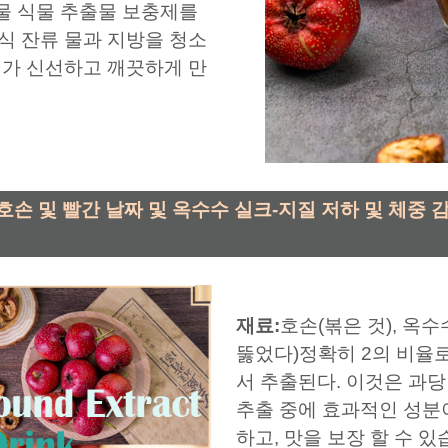
합물 식물 추출물 보충제를
식 잔류 물과 지방을 청소
기가 신선하고 깨끗하게 만
호손 및 빨간 날짜 및 옥수수 실크-지질 저하 및 체중 
재료:
호손(볶은 것), 옥
뚫었다)정확히 2의 비율로
서 추출된다. 이것은 과당 
추출 중에 효과적인 성분
하고, 맛을 보장 할 수 있