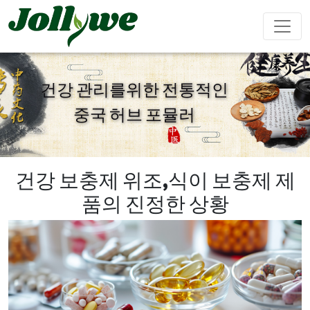
건강 관리를위한 전통적인
중국 허브 포뮬러
알약
캡슐
가루음료
변비약
체중감량
뷰티다이어
면역강화
남성강화
트
건강 보충제 위조,식이 보충제 제
품의 진정한 상황
티백
젤리캔디
액체음료
심혈관질환
수면제
성장 다이
Ejiao 케이
예방
어트
크