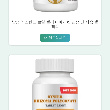
남성 익스텐드 로얄 젤리 아메리칸 진생 앤 사슴 뿔
캡슐
더 읽으십시오