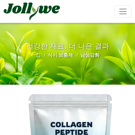
건강한 재료, 더 나은 결과
알약
캡슐
가루음료
집
식이 보충제
남성강화
변비약
체중감량
뷰티다이어
면역강화
남성강화
트
티백
젤리캔디
액체음료
심혈관질환
수면제
성장 다이
Ejiao 케이
예방
어트
크