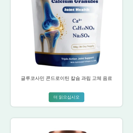
글루코사민 콘드로이틴 칼슘 과립 고체 음료
더 읽으십시오