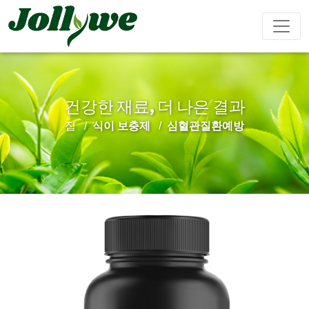
건강한 재료, 더 나은 결과
알약
캡슐
가루음료
집
식이 보충제
심혈관질환예방
변비약
체중감량
뷰티다이어
면역강화
남성강화
트
티백
젤리캔디
액체음료
심혈관질환
수면제
성장 다이
Ejiao 케이
예방
어트
크