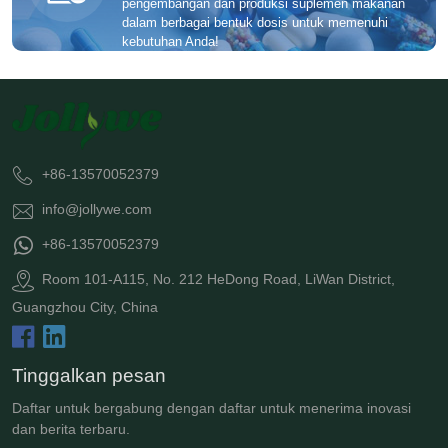
pengembangan dan produksi suplemen makanan
dalam berbagai bentuk dosis untuk memenuhi
kebutuhan Anda!
+86-13570052379
info@jollywe.com
+86-13570052379
Room 101-A115, No. 212 HeDong Road, LiWan District,
Guangzhou City, China
Tinggalkan pesan
Daftar untuk bergabung dengan daftar untuk menerima inovasi
dan berita terbaru.