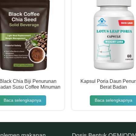
Black Chia Biji Penurunan
Kapsul Poria Daun Penu
Badan Susu Coffee Minuman
Berat Badan
Baca selengkapnya
Baca selengkapnya
plemen makanan
Dosis Bentuk OEM/OD