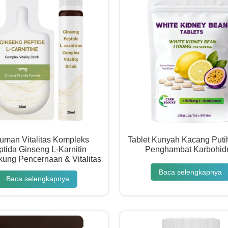
uman Vitalitas Kompleks
Tablet Kunyah Kacang Puti
ptida Ginseng L-Karnitin
Penghambat Karbohidr
ung Pencernaan & Vitalitas
Baca selengkapnya
Baca selengkapnya