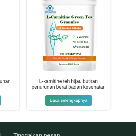
runan
L-karnitine teh hijau butiran
penurunan berat badan kesehatan
Baca selengkapnya
M
Tinggalkan pesan