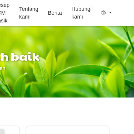
esep
Tentang
Hubungi
CM
Berita
kami
kami
asik
ih baik
Kantong teh
Permen kenyal
dan
Pengobatan
Suplemen
Kue Ejiao
insomnia
pertumbuhan