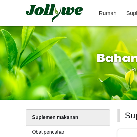
Rumah
Sup
Bahan 
Tablet/Pil
Kapsul
R
Obat pencahar
Suplemen
Suplemen
penurun berat
Kecantikan
badan
Su
Suplemen makanan
Obat pencahar