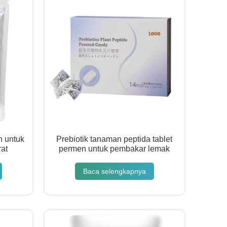
h untuk
Prebiotik tanaman peptida tablet
at
permen untuk pembakar lemak
Baca selengkapnya