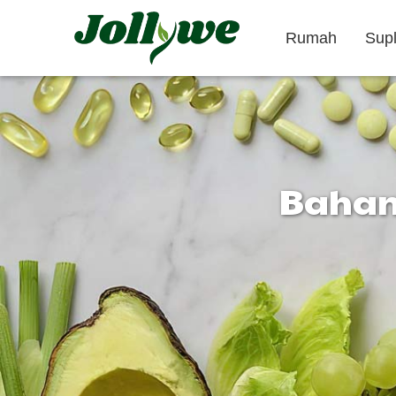
Rumah
Sup
Bahan 
Tablet/Pil
Kapsul
Obat pencahar
Suplemen
Suplemen
penurun berat
Kecantikan
badan