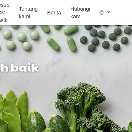
esep
Tentang
Hubungi
CM
Berita
kami
kami
asik
ih baik
Kantong teh
Permen kenyal
Pengobatan
Suplemen
Kue Ejiao
insomnia
pertumbuhan