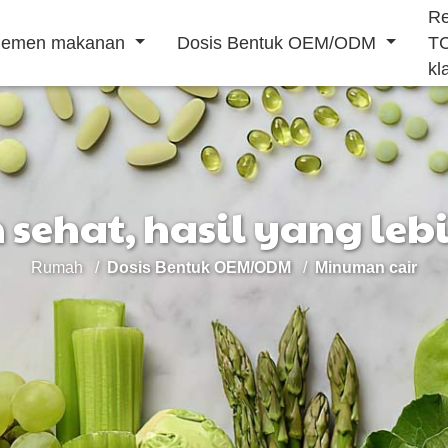
R
lemen makanan
Dosis Bentuk OEM/ODM
T
kl
sehat, hasil yang leb
Bubuk minuman
Minuman cair
Rumah
Dosis Bentuk OEM/ODM
Minuman cair
Meningkatkan
Makanan
Mencegah
imun tubuh
penambah
penyakit
stamina pria
kardiovaskular