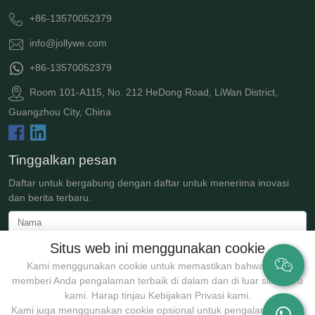
+86-13570052379
info@jollywe.com
+86-13570052379
Room 101-A115, No. 212 HeDong Road, LiWan District,
Guangzhou City, China
Tinggalkan pesan
Daftar untuk bergabung dengan daftar untuk menerima inovasi
dan berita terbaru.
Situs web ini menggunakan cookie
Kami menggunakan cookie untuk memastikan bahwa kami
memberi Anda pengalaman terbaik di dalam dan di luar situs web
kami. Harap tinjau Kebijakan Privasi kami.
Kami juga menggunakan cookie opsional untuk pengalaman yang