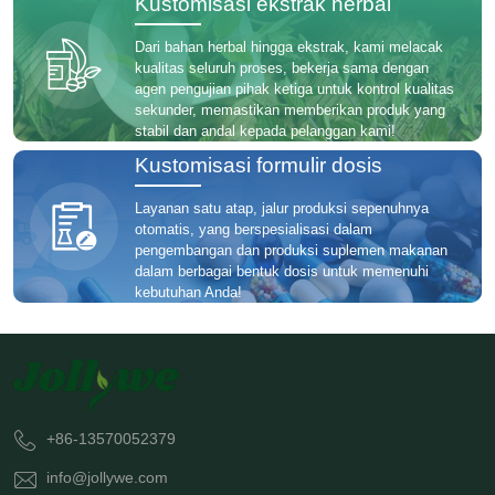
Kustomisasi ekstrak herbal
Dari bahan herbal hingga ekstrak, kami melacak
kualitas seluruh proses, bekerja sama dengan
agen pengujian pihak ketiga untuk kontrol kualitas
sekunder, memastikan memberikan produk yang
stabil dan andal kepada pelanggan kami!
Kustomisasi formulir dosis
Layanan satu atap, jalur produksi sepenuhnya
otomatis, yang berspesialisasi dalam
pengembangan dan produksi suplemen makanan
dalam berbagai bentuk dosis untuk memenuhi
kebutuhan Anda!
+86-13570052379
info@jollywe.com