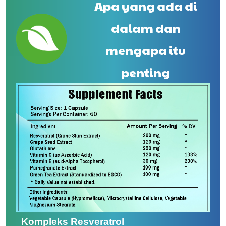
Apa yang ada di
dalam dan
mengapa itu
penting
Kompleks Resveratrol