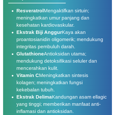
Resveratrol
Mengaktifkan sirtuin;
meningkatkan umur panjang dan
kesehatan kardiovaskular.
Ekstrak Biji Anggur
Kaya akan
proantosianidin oligomerik; mendukung
integritas pembuluh darah.
Glutathione
Antioksidan utama;
mendukung detoksifikasi seluler dan
mencerahkan kulit.
Vitamin C
Meningkatkan sintesis
kolagen; meningkatkan fungsi
kekebalan tubuh.
Ekstrak Delima
Kandungan asam ellagic
yang tinggi; memberikan manfaat anti-
inflamasi dan antioksidan.