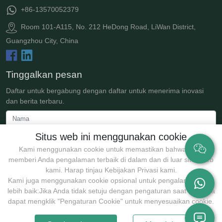
+86-13570052379
Room 101-A115, No. 212 HeDong Road, LiWan District,
Guangzhou City, China
Tinggalkan pesan
Daftar untuk bergabung dengan daftar untuk menerima inovasi
dan berita terbaru.
Situs web ini menggunakan cookie
Kami menggunakan cookie untuk memastikan bahwa kami
memberi Anda pengalaman terbaik di dalam dan di luar situs web
kami. Harap tinjau Kebijakan Privasi kami.
Kami juga menggunakan cookie opsional untuk pengalaman yang
lebih baik:Jika Anda tidak setuju dengan pengaturan saat ini, Anda
Kirim
dapat mengklik "Pengaturan Cookie" untuk menyesuaikan cookie.