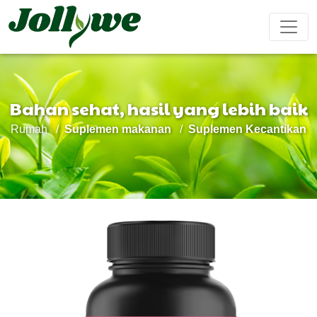
Bahan sehat, hasil yang lebih baik
Tablet/Pil
Kapsul
Bubuk
Rumah
Suplemen makanan
Suplemen Kecantikan
Obat
Suplemen
Suplemen
Meningkatkan
Makanan
minuman
pencahar
penurun
Kecantikan
imun
penambah
berat
tubuh
stamina
badan
pria
Kantong teh
Permen kenyal
Minuman cair
Mencegah
Pengobatan
Suplemen
Kue Ejiao
penyakit
insomnia
pertumbuhan
kardiovaskular