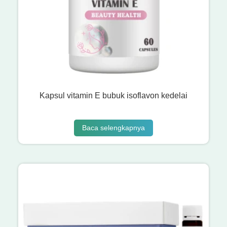
Kapsul vitamin E bubuk isoflavon kedelai
Baca selengkapnya