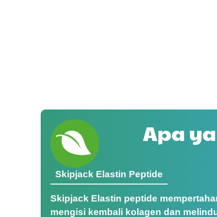
Apa ya
Skipjack Elastin Peptide
Skipjack Elastin peptide mempertahank
mengisi kembali kolagen dan melindu