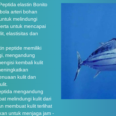
Peptida elastin Bonito
bola arteri bohan
 untuk melindungi
, serta untuk mencapai
t, elastisitas dan
tin peptide memiliki
ggi, mengandung
engisi kembali kulit
meningkatkan
enuaan kulit dan
lit.
 peptida mengandung
t melindungi kulit dari
 membuat kulit terlihat
urkan untuk menjaga jam -