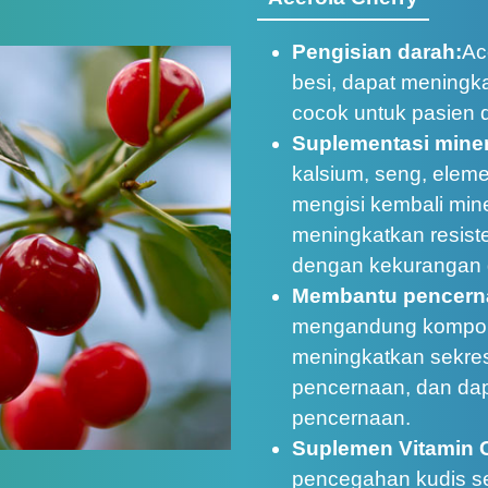
Pengisian darah:
Ac
besi, dapat meningk
cocok untuk pasien
Suplementasi miner
kalsium, seng, eleme
mengisi kembali mine
meningkatkan resist
dengan kekurangan g
Membantu pencern
mengandung kompone
meningkatkan sekre
pencernaan, dan da
pencernaan.
Suplemen Vitamin 
pencegahan kudis se