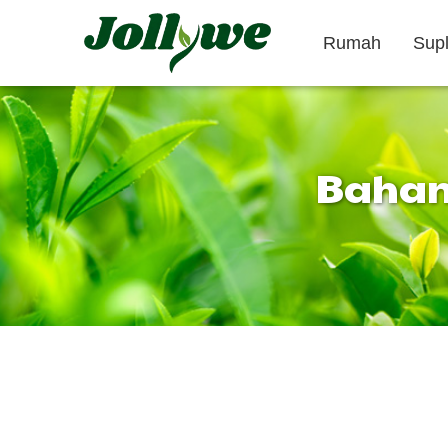
Rumah
Sup
Bahan 
Tablet/Pil
Kapsul
Obat pencahar
Suplemen
Suplemen
penurun berat
Kecantikan
badan