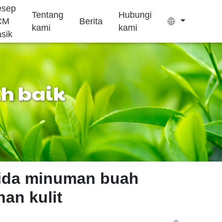
esep
Tentang
Hubungi
CM
Berita
kami
kami
asik
ih baik
Kantong teh
Permen kenyal
Pengobatan
Suplemen
Kue Ejiao
insomnia
pertumbuhan
ida minuman buah
an kulit