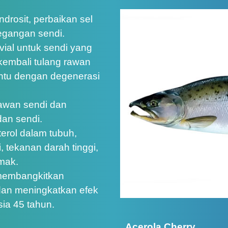
drosit, perbaikan sel
egangan sendi.
vial untuk sendi yang
 kembali tulang rawan
antu dengan degenerasi
awan sendi dan
an sendi.
erol dalam tubuh,
, tekanan darah tinggi,
emak.
 membangkitkan
 dan meningkatkan efek
sia 45 tahun.
Acerola Cherry