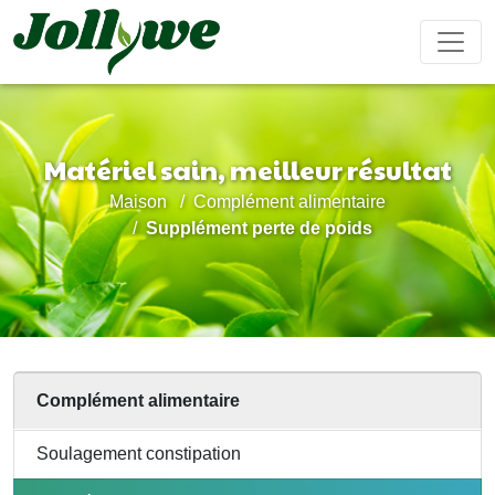
Matériel sain, meilleur résultat
Comprimés/Pilules
Gélules
Boisson solide
Maison
Complément alimentaire
Soulagement
Supplément
Complément
Renforcer
Ameliorer
Supplément perte de poids
constipation
perte de
beauté
le
ses
poids
système
performanc
immunitaire
sexuel
Sachet de thé
Bonbons
Boisson liquide
gélifiés
Complément alimentaire
Maladie
Aide pour
Compléments
Gâteau
Soulagement constipation
cardiovasculaire
dormir
alimentaires
ejiao
traitement
pour