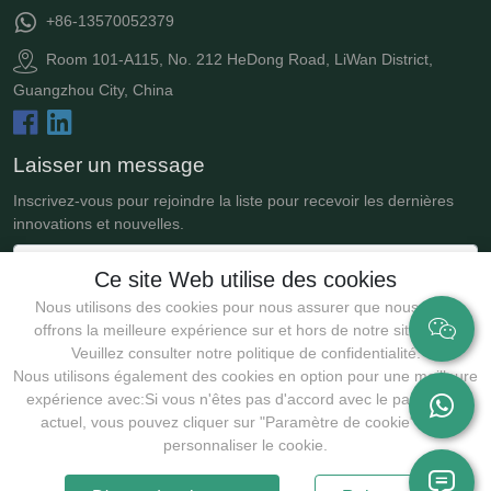
+86-13570052379
Room 101-A115, No. 212 HeDong Road, LiWan District,
Guangzhou City, China
Laisser un message
Inscrivez-vous pour rejoindre la liste pour recevoir les dernières
innovations et nouvelles.
Ce site Web utilise des cookies
Nous utilisons des cookies pour nous assurer que nous vous
offrons la meilleure expérience sur et hors de notre site Web.
Veuillez consulter notre politique de confidentialité.
Nous utilisons également des cookies en option pour une meilleure
expérience avec:Si vous n'êtes pas d'accord avec le paramètre
actuel, vous pouvez cliquer sur "Paramètre de cookie" pour
Soumettre
personnaliser le cookie.