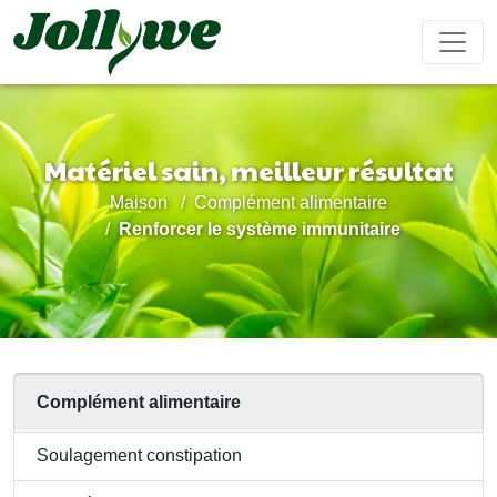
Matériel sain, meilleur résultat
Comprimés/Pilules
Gélules
Boisson solide
Maison
Complément alimentaire
Soulagement
Supplément
Complément
Renforcer
Ameliorer
Renforcer le système immunitaire
constipation
perte de
beauté
le
ses
poids
système
performanc
immunitaire
sexuel
Sachet de thé
Bonbons
Boisson liquide
gélifiés
Complément alimentaire
Maladie
Aide pour
Compléments
Gâteau
Soulagement constipation
cardiovasculaire
dormir
alimentaires
ejiao
traitement
pour