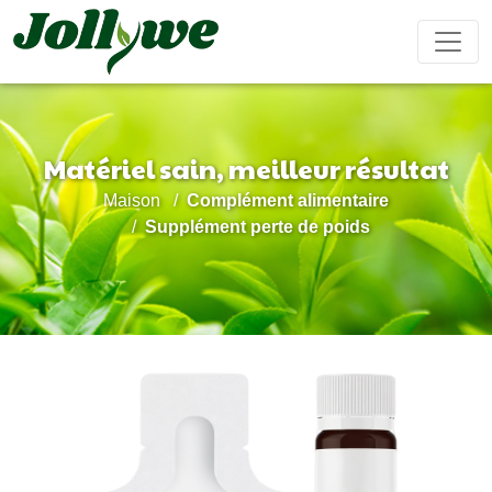
Matériel sain, meilleur résultat
Comprimés/Pilules
Gélules
Boisson solide
Maison
Complément alimentaire
Soulagement
Supplément
Complément
Renforcer
Ameliorer
Supplément perte de poids
constipation
perte de
beauté
le
ses
poids
système
performanc
immunitaire
sexuel
Sachet de thé
Bonbons
Boisson liquide
gélifiés
Maladie
Aide pour
Compléments
Gâteau
cardiovasculaire
dormir
alimentaires
ejiao
traitement
pour